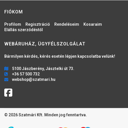
FIÓKOM
Profilom
Regisztráció
Rendeléseim
Kosaraim
Elállás szerződéstől
WEBÁRUHÁZ, ÜGYFÉLSZOLGÁLAT
Bármilyen kérdés, kérés esetén lépjen kapcsolatba velünk!
5100 Jászberény, Jásztelki út 73.
+36 57 500 732
webshop@szatmari.hu
© 2026 Szatmári Kft. Minden jog fenntartva.