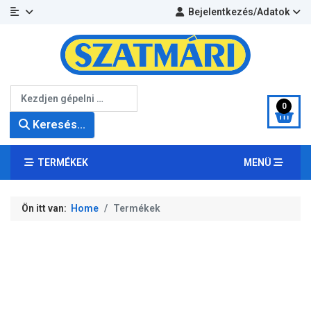
Bejelentkezés/Adatok
Keresés...
0
Keresés...
TERMÉKEK
MENÜ
Ön itt van:
Home
Termékek