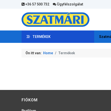
+36 57 500 732
Ügyfélszolgálat
TERMÉKEK
Szatmá
Ön itt van:
Home
Termékek
FIÓKOM
Profilom