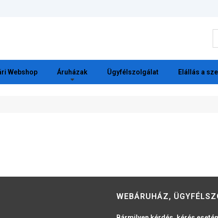
K
ri Webshop
Áruházak
Ügyfélszolgálat
Elállás a sz
WEBÁRUHÁZ, ÜGYFÉLSZ
Bármilyen kérdés, kérés esetén