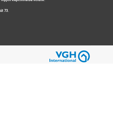
út 73.