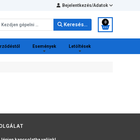
Bejelentkezés/Adatok
eresés...
0
Keresés...
erződéstől
Események
Letöltések
OLGÁLAT
 lépjen kapcsolatba velünk!