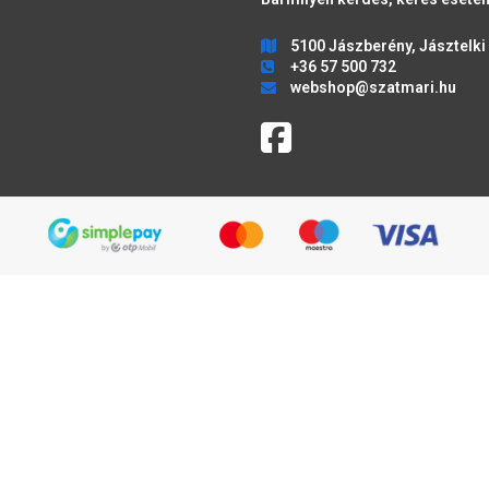
5100 Jászberény, Jásztelki 
+36 57 500 732
webshop@szatmari.hu