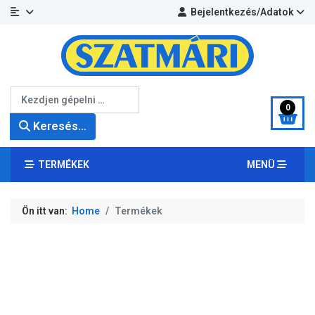
Bejelentkezés/Adatok
Keresés...
0
Keresés...
TERMÉKEK
MENÜ
Ön itt van:
Home
Termékek