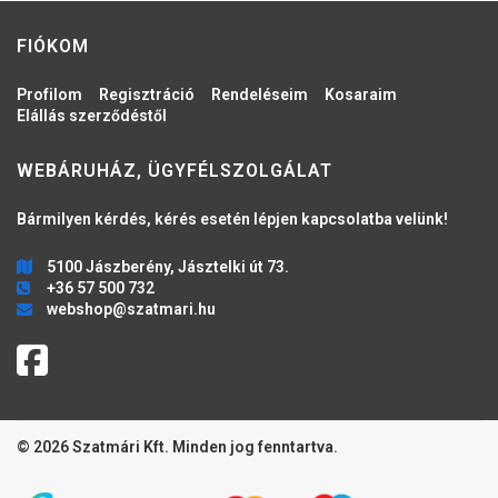
FIÓKOM
Profilom
Regisztráció
Rendeléseim
Kosaraim
Elállás szerződéstől
WEBÁRUHÁZ, ÜGYFÉLSZOLGÁLAT
Bármilyen kérdés, kérés esetén lépjen kapcsolatba velünk!
5100 Jászberény, Jásztelki út 73.
+36 57 500 732
webshop@szatmari.hu
© 2026 Szatmári Kft. Minden jog fenntartva.