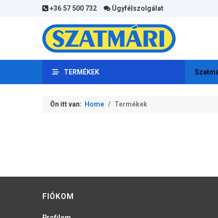
+36 57 500 732
Ügyfélszolgálat
TERMÉKEK
Szatmá
Ön itt van:
Home
Termékek
FIÓKOM
Profilom