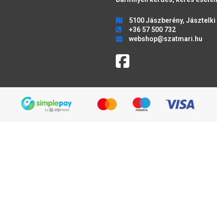
5100 Jászberény, Jásztelki 
+36 57 500 732
webshop@szatmari.hu