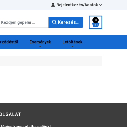
Bejelentkezés/Adatok
eresés...
0
Keresés...
erződéstől
Események
Letöltések
OLGÁLAT
 lépjen kapcsolatba velünk!