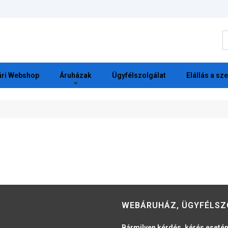
K
ri Webshop
Áruházak
Ügyfélszolgálat
Elállás a sz
WEBÁRUHÁZ, ÜGYFÉLSZ
Bármilyen kérdés, kérés esetén