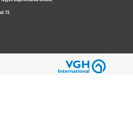
út 73.