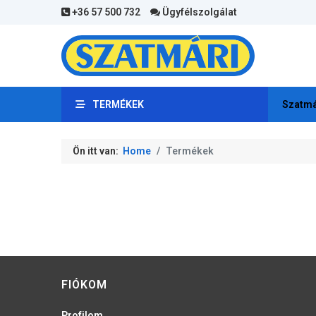
+36 57 500 732
Ügyfélszolgálat
TERMÉKEK
Szatmá
Ön itt van:
Home
Termékek
FIÓKOM
Profilom