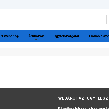
K
ri Webshop
Áruházak
Ügyfélszolgálat
Elállás a sz
WEBÁRUHÁZ, ÜGYFÉLSZ
Bármilyen kérdés, kérés esetén