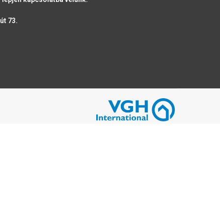
út 73.