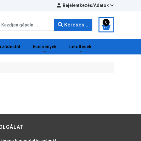
Bejelentkezés/Adatok
eresés...
0
Keresés...
erződéstől
Események
Letöltések
OLGÁLAT
 lépjen kapcsolatba velünk!