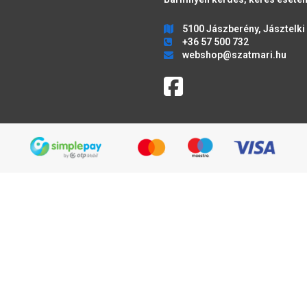
5100 Jászberény, Jásztelki 
+36 57 500 732
webshop@szatmari.hu