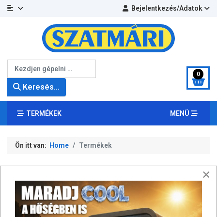
Bejelentkezés/Adatok
Keresés...
0
Keresés...
TERMÉKEK
MENÜ
Ön itt van:
Home
Termékek
×