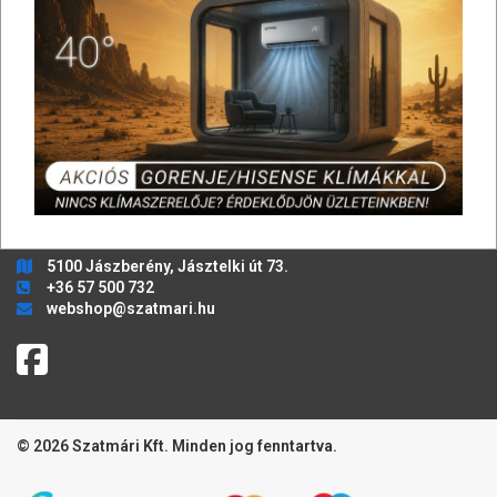
FIÓKOM
Profilom
Regisztráció
Rendeléseim
Kosaraim
Elállás szerződéstől
WEBÁRUHÁZ, ÜGYFÉLSZOLGÁLAT
Bármilyen kérdés, kérés esetén lépjen kapcsolatba velünk!
5100 Jászberény, Jásztelki út 73.
+36 57 500 732
webshop@szatmari.hu
© 2026 Szatmári Kft. Minden jog fenntartva.