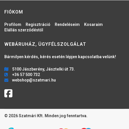
FIÓKOM
Profilom
Regisztráció
Rendeléseim
Kosaraim
Elállás szerződéstől
WEBÁRUHÁZ, ÜGYFÉLSZOLGÁLAT
Bármilyen kérdés, kérés esetén lépjen kapcsolatba velünk!
5100 Jászberény, Jásztelki út 73.
+36 57 500 732
webshop@szatmari.hu
© 2026 Szatmári Kft. Minden jog fenntartva.