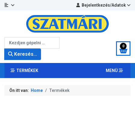
Bejelentkezés/Adatok
Keresés...
0
Keresés...
TERMÉKEK
MENÜ
Ön itt van:
Home
Termékek