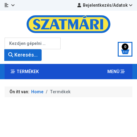
Bejelentkezés/Adatok
Keresés...
0
Keresés...
TERMÉKEK
MENÜ
Ön itt van:
Home
Termékek