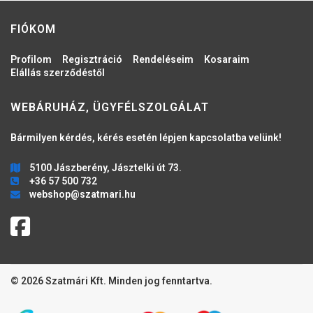
FIÓKOM
Profilom
Regisztráció
Rendeléseim
Kosaraim
Elállás szerződéstől
WEBÁRUHÁZ, ÜGYFÉLSZOLGÁLAT
Bármilyen kérdés, kérés esetén lépjen kapcsolatba velünk!
5100 Jászberény, Jásztelki út 73.
+36 57 500 732
webshop@szatmari.hu
© 2026 Szatmári Kft. Minden jog fenntartva.