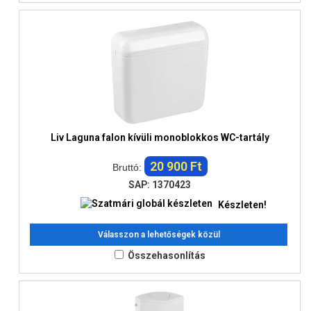
Liv Laguna falon kívüli monoblokkos WC-tartály
20 900 Ft
Bruttó:
SAP: 1370423
Készleten!
Válasszon a lehetőségek közül
Összehasonlítás