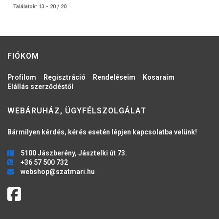
Találatok: 13 - 20 / 20
FIÓKOM
Profilom
Regisztráció
Rendeléseim
Kosaraim
Elállás szerződéstől
WEBÁRUHÁZ, ÜGYFÉLSZOLGÁLAT
Bármilyen kérdés, kérés esetén lépjen kapcsolatba velünk!
5100 Jászberény, Jásztelki út 73.
+36 57 500 732
webshop@szatmari.hu