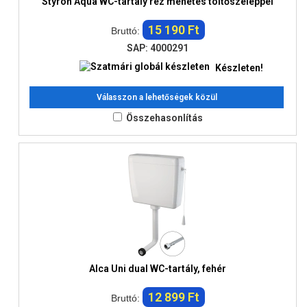
Styron Aqua WC-tartály réz menetes töltőszeleppel
15 190 Ft
Bruttó:
SAP: 4000291
Készleten!
Válasszon a lehetőségek közül
Összehasonlítás
Alca Uni dual WC-tartály, fehér
12 899 Ft
Bruttó: