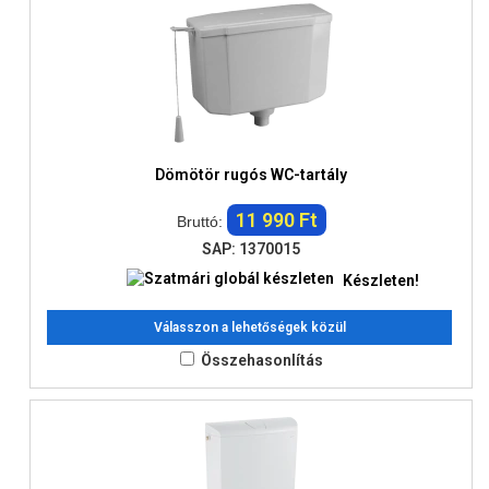
Dömötör rugós WC-tartály
11 990 Ft
Bruttó:
SAP: 1370015
Készleten!
Válasszon a lehetőségek közül
Összehasonlítás