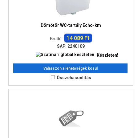
Dömötör WC-tartály Echo-km
14 089 Ft
Bruttó:
SAP: 2240109
Készleten!
Válasszon a lehetőségek közül
Összehasonlítás