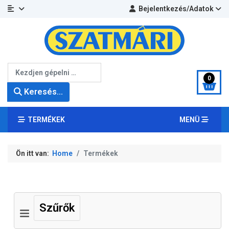
Bejelentkezés/Adatok
Keresés...
0
Keresés...
TERMÉKEK
MENÜ
Ön itt van:
Home
Termékek
Szűrők