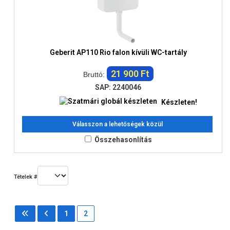
Geberit AP110 Rio falon kívüli WC-tartály
21 900 Ft
Bruttó:
SAP: 2240046
Készleten!
Válasszon a lehetőségek közül
Összehasonlítás
Tételek #
1
2