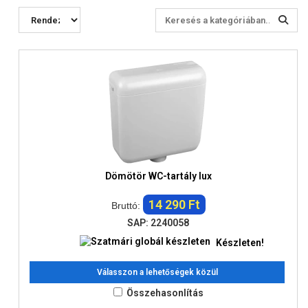
Dömötör WC-tartály lux
14 290 Ft
Bruttó:
SAP: 2240058
Készleten!
Válasszon a lehetőségek közül
Összehasonlítás