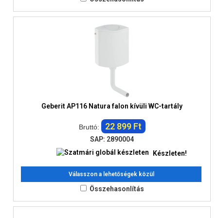
Geberit AP116 Natura falon kívüli WC-tartály
22 899 Ft
Bruttó:
SAP: 2890004
Készleten!
Válasszon a lehetőségek közül
Összehasonlítás