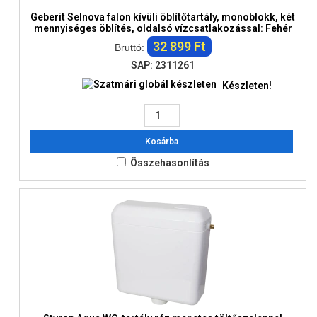
Geberit Selnova falon kívüli öblítőtartály, monoblokk, két
mennyiséges öblítés, oldalsó vízcsatlakozással: Fehér
32 899 Ft
Bruttó:
SAP: 2311261
Készleten!
Kosárba
Összehasonlítás