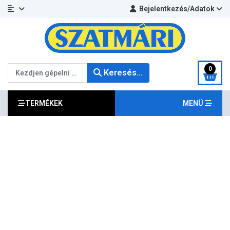
Bejelentkezés/Adatok
Keresés...
0
Keresés...
TERMÉKEK
MENÜ