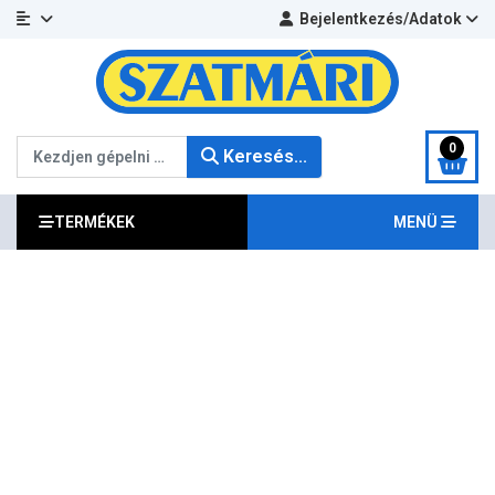
Bejelentkezés/Adatok
Keresés...
0
Keresés...
TERMÉKEK
MENÜ