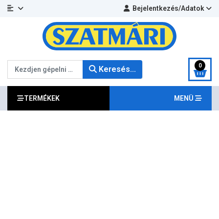
Bejelentkezés/Adatok
Keresés...
0
Keresés...
TERMÉKEK
MENÜ