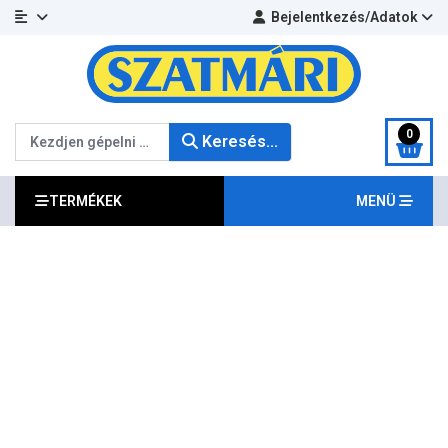
Bejelentkezés/Adatok
Keresés...
0
Keresés...
TERMÉKEK
MENÜ