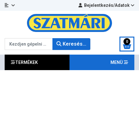
Bejelentkezés/Adatok
Keresés...
0
Keresés...
TERMÉKEK
MENÜ