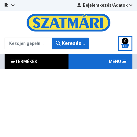
Bejelentkezés/Adatok
Keresés...
0
Keresés...
TERMÉKEK
MENÜ