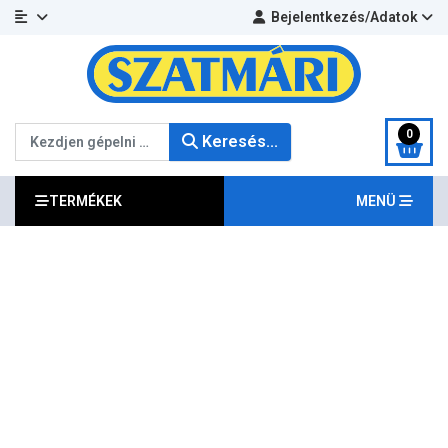
Bejelentkezés/Adatok
Keresés...
0
Keresés...
TERMÉKEK
MENÜ