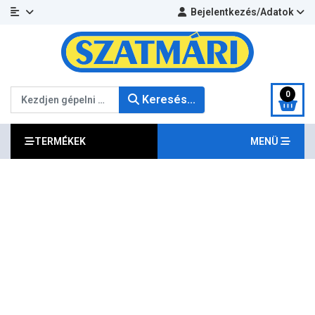
Bejelentkezés/Adatok
Keresés...
0
Keresés...
TERMÉKEK
MENÜ