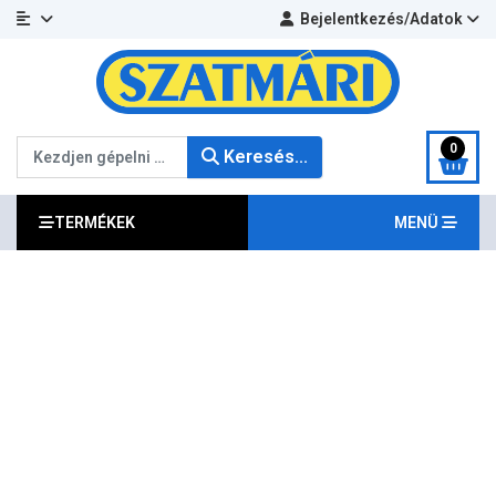
Bejelentkezés/Adatok
Keresés...
0
Keresés...
TERMÉKEK
MENÜ