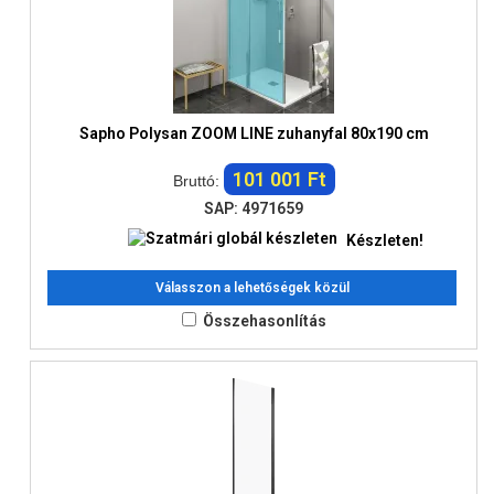
Sapho Polysan ZOOM LINE zuhanyfal 80x190 cm
101 001 Ft
Bruttó:
SAP: 4971659
Készleten!
Válasszon a lehetőségek közül
Összehasonlítás