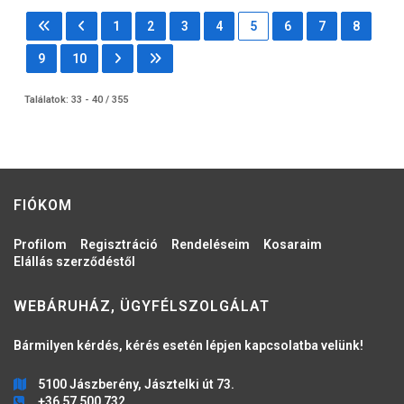
1
2
3
4
5
6
7
8
9
10
Találatok: 33 - 40 / 355
FIÓKOM
Profilom
Regisztráció
Rendeléseim
Kosaraim
Elállás szerződéstől
WEBÁRUHÁZ, ÜGYFÉLSZOLGÁLAT
Bármilyen kérdés, kérés esetén lépjen kapcsolatba velünk!
5100 Jászberény, Jásztelki út 73.
+36 57 500 732