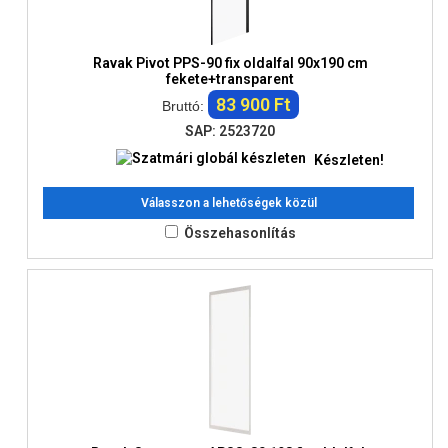
Ravak Pivot PPS-90 fix oldalfal 90x190 cm
fekete+transparent
83 900 Ft
Bruttó:
SAP: 2523720
Készleten!
Válasszon a lehetőségek közül
Összehasonlítás