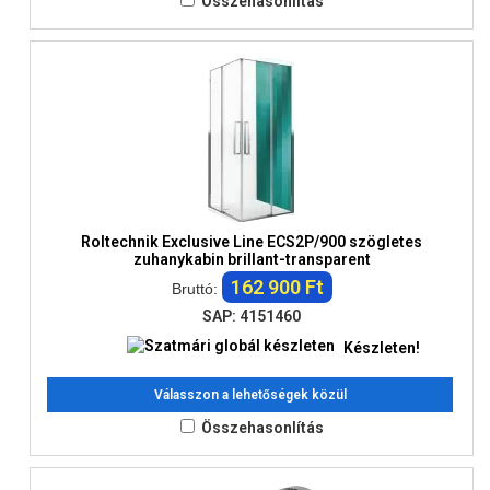
Összehasonlítás
Roltechnik Exclusive Line ECS2P/900 szögletes
zuhanykabin brillant-transparent
162 900 Ft
Bruttó:
SAP: 4151460
Készleten!
Válasszon a lehetőségek közül
Összehasonlítás