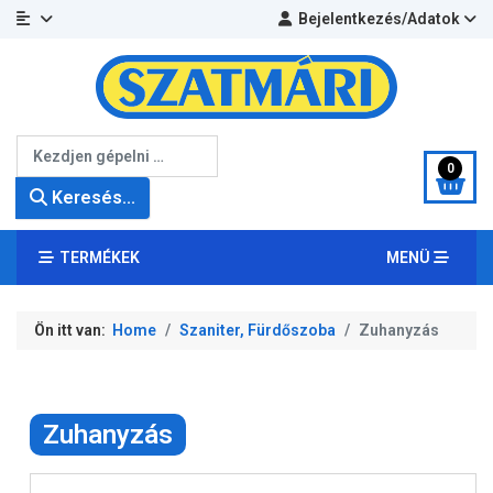
Bejelentkezés/Adatok
Keresés...
0
Keresés...
TERMÉKEK
MENÜ
Ön itt van:
Home
Szaniter, Fürdőszoba
Zuhanyzás
Zuhanyzás