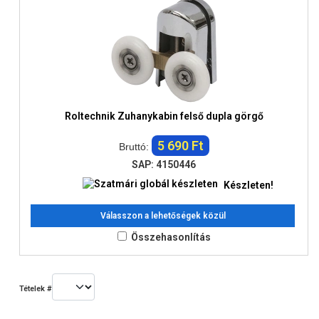
Roltechnik Zuhanykabin felső dupla görgő
5 690 Ft
Bruttó:
SAP: 4150446
Készleten!
Válasszon a lehetőségek közül
Összehasonlítás
Tételek #