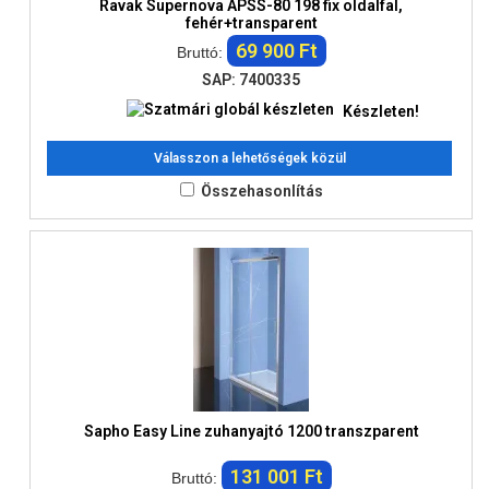
Ravak Supernova APSS-80 198 fix oldalfal,
fehér+transparent
69 900 Ft
Bruttó:
SAP: 7400335
Készleten!
Válasszon a lehetőségek közül
Összehasonlítás
Sapho Easy Line zuhanyajtó 1200 transzparent
131 001 Ft
Bruttó: