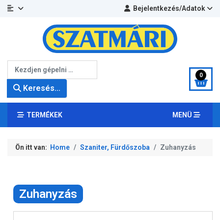
Bejelentkezés/Adatok
Keresés...
0
Keresés...
TERMÉKEK
MENÜ
Ön itt van:
Home
Szaniter, Fürdőszoba
Zuhanyzás
Zuhanyzás