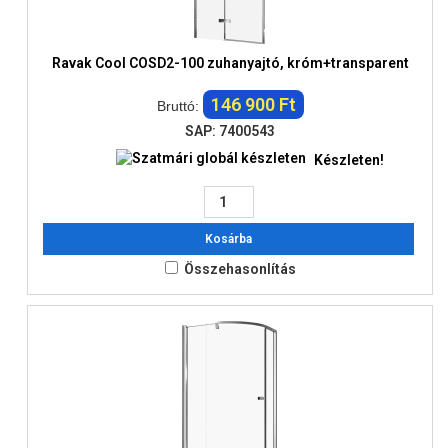
Ravak Cool COSD2-100 zuhanyajtó, króm+transparent
146 900 Ft
Bruttó:
SAP: 7400543
Készleten!
Kosárba
Összehasonlítás