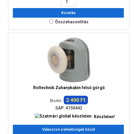
Kosárba
Összehasonlítás
Roltechnik Zuhanykabin felső görgő
2 490 Ft
Bruttó:
SAP: 4150442
Készleten!
Válasszon a lehetőségek közül