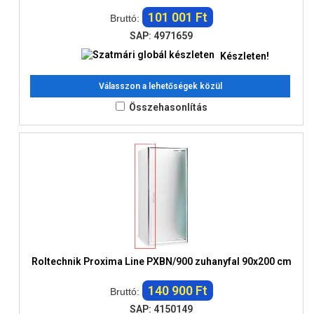
101 001 Ft
Bruttó:
SAP: 4971659
Készleten!
Válasszon a lehetőségek közül
Összehasonlítás
Roltechnik Proxima Line PXBN/900 zuhanyfal 90x200 cm
140 900 Ft
Bruttó:
SAP: 4150149