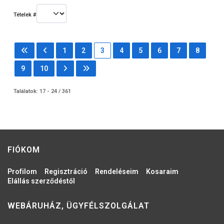
Tételek #
1
2
3
4
5
6
7
8
9
10
Találatok: 17 - 24 / 361
FIÓKOM
Profilom
Regisztráció
Rendeléseim
Kosaraim
Elállás szerződéstől
WEBÁRUHÁZ, ÜGYFÉLSZOLGÁLAT