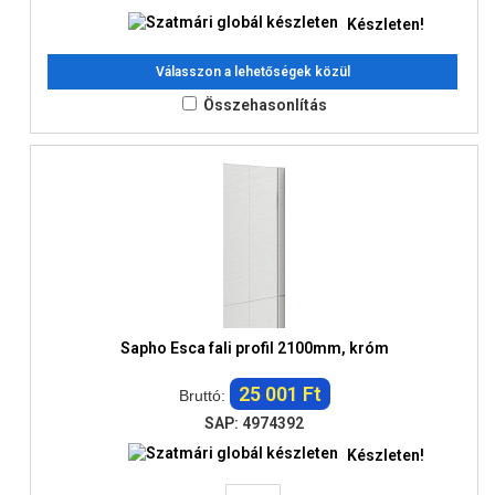
Készleten!
Válasszon a lehetőségek közül
Összehasonlítás
Sapho Esca fali profil 2100mm, króm
25 001 Ft
Bruttó:
SAP: 4974392
Készleten!