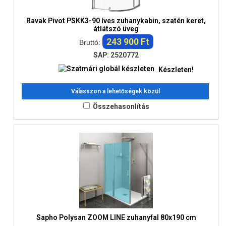
Ravak Pivot PSKK3-90 íves zuhanykabin, szatén keret,
átlátszó üveg
243 900 Ft
Bruttó:
SAP: 2520772
Készleten!
Válasszon a lehetőségek közül
Összehasonlítás
Sapho Polysan ZOOM LINE zuhanyfal 80x190 cm