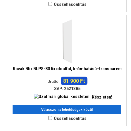
Összehasonlítás
Ravak Blix BLPS-80 fix oldalfal, krómhatású+transparent
81 900 Ft
Bruttó:
SAP: 2521385
Készleten!
Válasszon a lehetőségek közül
Összehasonlítás