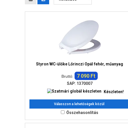
Styron WC-ülőke Lőrinczi Opál fehér, műanyag
7 090 Ft
Bruttó:
SAP: 1370007
Készleten!
Válasszon a lehetőségek közül
Összehasonlítás