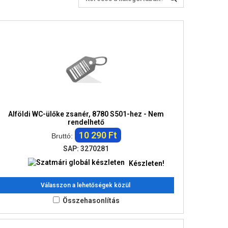
Alföldi WC-ülőke zsanér, 8780 S501-hez - Nem
rendelhető
10 290 Ft
Bruttó:
SAP: 3270281
Készleten!
Válasszon a lehetőségek közül
Összehasonlítás