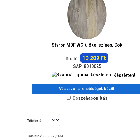
Styron MDF WC-ülőke, színes, Dok
13 289 Ft
Bruttó:
SAP: 8010025
Készleten!
Válasszon a lehetőségek közül
Összehasonlítás
Tételek #
Találatok: 65 - 72 / 134