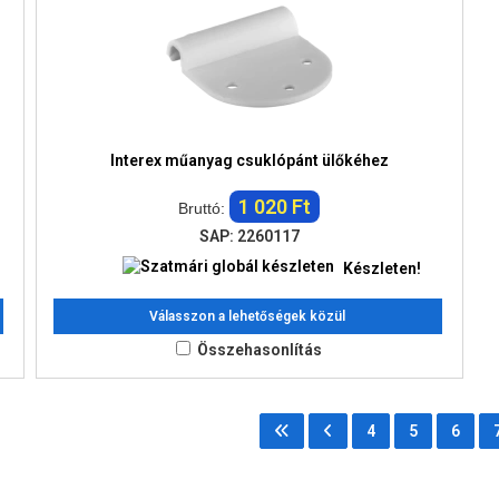
Interex műanyag csuklópánt ülőkéhez
1 020 Ft
Bruttó:
SAP: 2260117
Készleten!
Válasszon a lehetőségek közül
Összehasonlítás
4
5
6