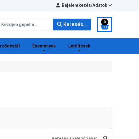
Bejelentkezés/Adatok
eresés...
0
Keresés...
erződéstől
Események
Letöltések