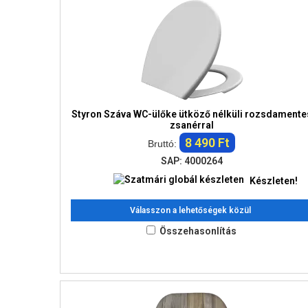
Styron Száva WC-ülőke ütköző nélküli rozsdamente
zsanérral
8 490 Ft
Bruttó:
SAP: 4000264
Készleten!
Válasszon a lehetőségek közül
Összehasonlítás