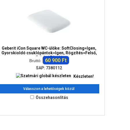
Geberit iCon Square WC-ülőke: SoftClosing=Igen,
Gyorskioldó csuklópántok=Igen, Rögzítés=Felső,
Fehér / Fénylő
60 900 Ft
Bruttó:
SAP: 7380112
Készleten!
Válasszon a lehetőségek közül
Összehasonlítás