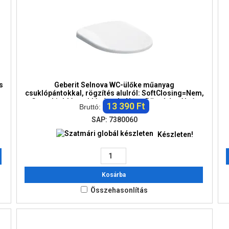
s
Geberit Selnova WC-ülőke műanyag
csuklópántokkal, rögzítés alulról: SoftClosing=Nem,
Gyorskioldó csuklópántok=Nem, Rögzítés=Alsó,
13 390 Ft
Bruttó:
Fehér / Műanyag
SAP: 7380060
Készleten!
Kosárba
Összehasonlítás