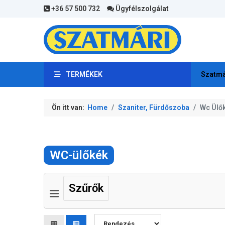
+36 57 500 732
Ügyfélszolgálat
TERMÉKEK
Szatmá
Ön itt van:
Home
Szaniter, Fürdőszoba
Wc Ülő
WC-ülőkék
Szűrők