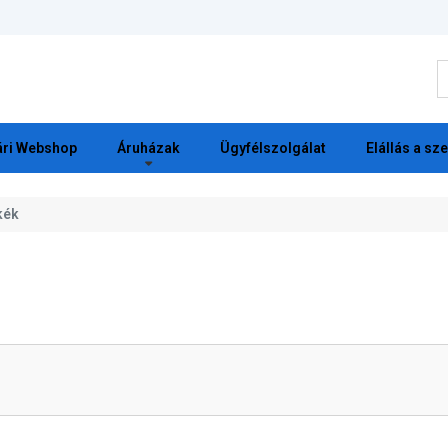
K
ri Webshop
Áruházak
Ügyfélszolgálat
Elállás a sz
kék