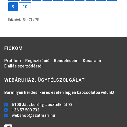
9
10
Találatok: 73 - 75 / 75
FIÓKOM
Profilom
Regisztráció
Rendeléseim
Kosaraim
Elállás szerződéstől
WEBÁRUHÁZ, ÜGYFÉLSZOLGÁLAT
Bármilyen kérdés, kérés esetén lépjen kapcsolatba velünk!
5100 Jászberény, Jásztelki út 73.
+36 57 500 732
webshop@szatmari.hu