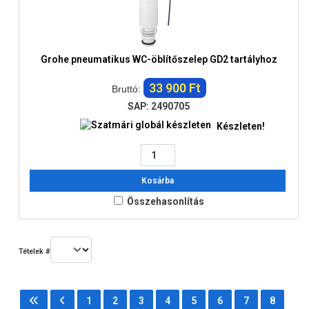
Grohe pneumatikus WC-öblítőszelep GD2 tartályhoz
33 900 Ft
Bruttó:
SAP: 2490705
Készleten!
Kosárba
Összehasonlítás
Tételek #
1
2
3
4
5
6
7
8