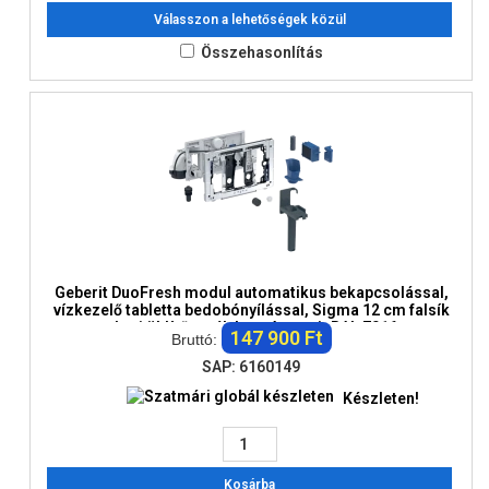
Válasszon a lehetőségek közül
Összehasonlítás
Geberit DuoFresh modul automatikus bekapcsolással,
vízkezelő tabletta bedobónyílással, Sigma 12 cm falsík
alatti öblítőtartályhoz: Antracit RAL 7016
147 900 Ft
Bruttó:
SAP: 6160149
Készleten!
Kosárba