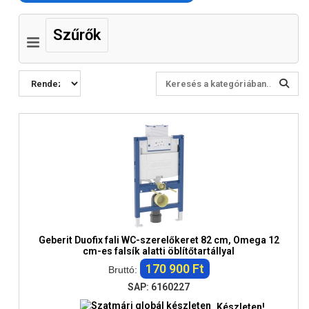
Szűrők
Geberit Duofix fali WC-szerelőkeret 82 cm, Omega 12
cm-es falsík alatti öblítőtartállyal
170 900 Ft
Bruttó:
SAP: 6160227
Készleten!