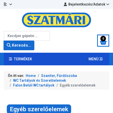
Bejelentkezés/Adatok
Keresés...
0
Keresés...
TERMÉKEK
MENÜ
Ön itt van:
Home
Szaniter, Fürdőszoba
WC Tartályok és Szerelőelemek
Falon Belüli WC tartályok
Egyéb szerelőelemek
Egyéb szerelőelemek