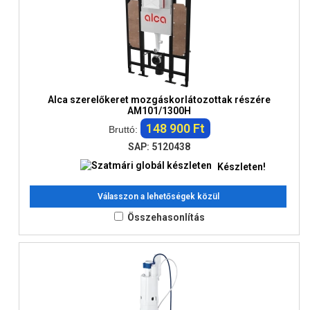
Alca szerelőkeret mozgáskorlátozottak részére
AM101/1300H
148 900 Ft
Bruttó:
SAP: 5120438
Készleten!
Válasszon a lehetőségek közül
Összehasonlítás