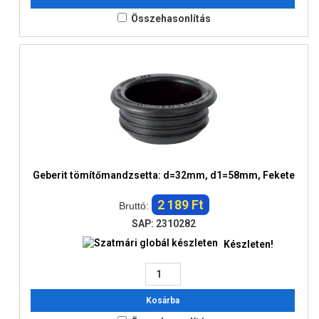
Összehasonlítás
Geberit tömítőmandzsetta: d=32mm, d1=58mm, Fekete
2 189 Ft
Bruttó:
SAP: 2310282
Készleten!
Kosárba