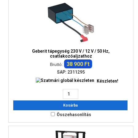
Geberit tápegység 230 V / 12 V / 50 Hz,
csatlakozóaljzathoz
38 900 Ft
Bruttó:
SAP: 2311295
Készleten!
Kosárba
Összehasonlítás