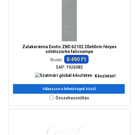
Zalakerámia Exotic ZBD 62102 20x60cm fényes
sötétszürke falicsempe
8 490 Ft
Bruttó:
SAP: 1926082
Készleten!
Válasszon a lehetőségek közül
Összehasonlítás