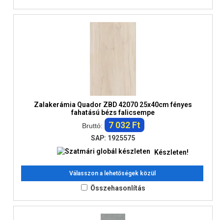
Zalakerámia Quador ZBD 42070 25x40cm fényes
fahatású bézs falicsempe
7 032 Ft
Bruttó:
SAP: 1925575
Készleten!
Válasszon a lehetőségek közül
Összehasonlítás