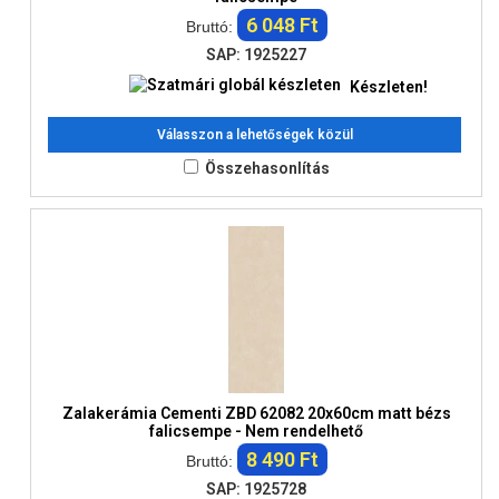
6 048 Ft
Bruttó:
SAP: 1925227
Készleten!
Válasszon a lehetőségek közül
Összehasonlítás
Zalakerámia Cementi ZBD 62082 20x60cm matt bézs
falicsempe - Nem rendelhető
8 490 Ft
Bruttó:
SAP: 1925728