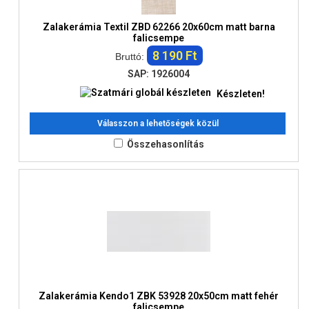
Zalakerámia Textil ZBD 62266 20x60cm matt barna
falicsempe
8 190 Ft
Bruttó:
SAP: 1926004
Készleten!
Válasszon a lehetőségek közül
Összehasonlítás
Zalakerámia Kendo1 ZBK 53928 20x50cm matt fehér
falicsempe