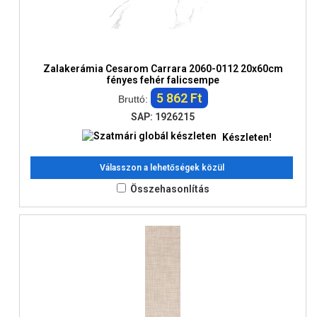
Zalakerámia Cesarom Carrara 2060-0112 20x60cm
fényes fehér falicsempe
5 862 Ft
Bruttó:
SAP: 1926215
Készleten!
Válasszon a lehetőségek közül
Összehasonlítás