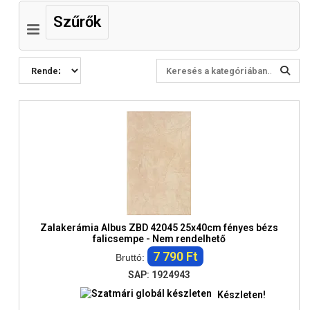
Szűrők
Zalakerámia Albus ZBD 42045 25x40cm fényes bézs
falicsempe - Nem rendelhető
7 790 Ft
Bruttó:
SAP: 1924943
Készleten!