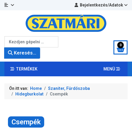
Bejelentkezés/Adatok
Keresés...
0
Keresés...
TERMÉKEK
MENÜ
Ön itt van:
Home
Szaniter, Fürdőszoba
Hidegburkolat
Csempék
Csempék