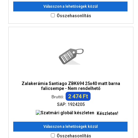
Válasszon a lehetőségek közül
Összehasonlítás
Zalakerámia Santiago ZBK694 25x40 matt barna
falicsempe - Nem rendelhető
2 474 Ft
Bruttó:
SAP: 1924205
Készleten!
Válasszon a lehetőségek közül
Összehasonlítás