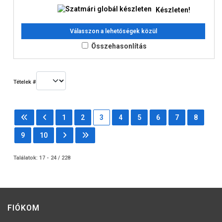
Készleten!
Válasszon a lehetőségek közül
Összehasonlítás
Tételek #
1
2
3
4
5
6
7
8
9
10
Találatok: 17 - 24 / 228
FIÓKOM