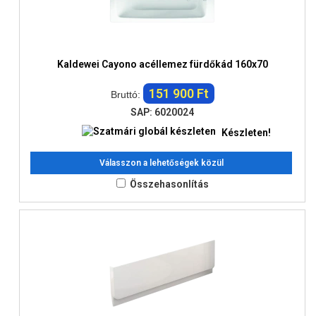
Kaldewei Cayono acéllemez fürdőkád 160x70
151 900 Ft
Bruttó:
SAP: 6020024
Készleten!
Válasszon a lehetőségek közül
Összehasonlítás