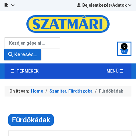
Bejelentkezés/Adatok
Keresés...
0
Keresés...
TERMÉKEK
MENÜ
Ön itt van:
Home
Szaniter, Fürdőszoba
Fürdőkádak
Fürdőkádak