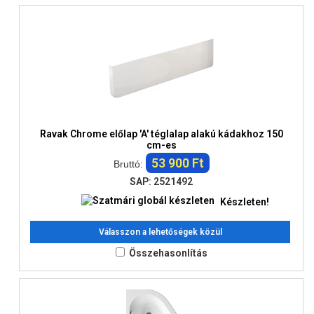
Ravak Chrome előlap 'A' téglalap alakú kádakhoz 150
cm-es
53 900 Ft
Bruttó:
SAP: 2521492
Készleten!
Válasszon a lehetőségek közül
Összehasonlítás