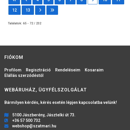
12
13
Találatok: 65 - 72 / 232
FIÓKOM
Profilom
Regisztráció
Rendeléseim
Kosaraim
Elállás szerződéstől
WEBÁRUHÁZ, ÜGYFÉLSZOLGÁLAT
Bármilyen kérdés, kérés esetén lépjen kapcsolatba velünk!
5100 Jászberény, Jásztelki út 73.
+36 57 500 732
webshop@szatmari.hu