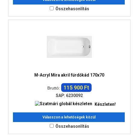
Összehasonlítás
M-Acryl Mira akril fürdőkád 170x70
115 900 Ft
Bruttó:
SAP: 6230092
Készleten!
Válasszon a lehetőségek közül
Összehasonlítás