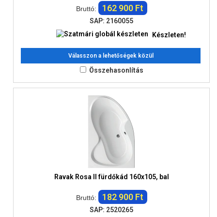
162 900 Ft
Bruttó:
SAP: 2160055
Készleten!
Válasszon a lehetőségek közül
Összehasonlítás
Ravak Rosa II fürdőkád 160x105, bal
182 900 Ft
Bruttó:
SAP: 2520265