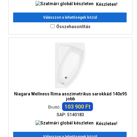
Készleten!
Válasszon a lehetőségek közül
Összehasonlítás
Niagara Wellness Rima asszimetrikus sarokkád 140x95
jobb
103 900 Ft
Bruttó:
SAP: 5140183
Készleten!
Válasszon a lehetőségek közül