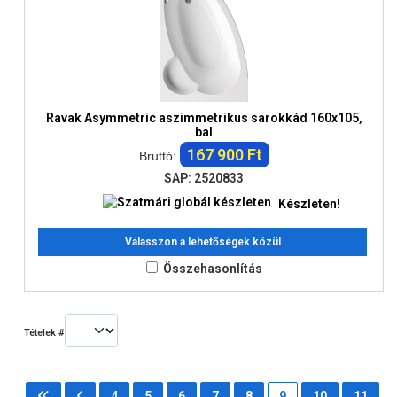
Ravak Asymmetric aszimmetrikus sarokkád 160x105,
bal
167 900 Ft
Bruttó:
SAP: 2520833
Készleten!
Válasszon a lehetőségek közül
Összehasonlítás
Tételek #
4
5
6
7
8
9
10
11