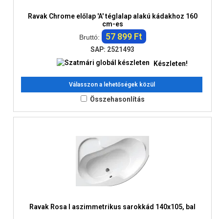
Ravak Chrome előlap 'A' téglalap alakú kádakhoz 160
cm-es
57 899 Ft
Bruttó:
SAP: 2521493
Készleten!
Válasszon a lehetőségek közül
Összehasonlítás
Ravak Rosa I aszimmetrikus sarokkád 140x105, bal