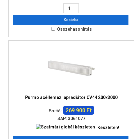
Kosárba
Összehasonlítás
Purmo acéllemez lapradiátor CV44 200x3000
269 900 Ft
Bruttó:
SAP: 3061077
Készleten!