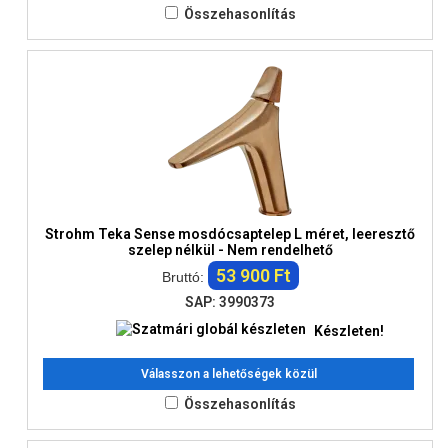
Összehasonlítás
Strohm Teka Sense mosdócsaptelep L méret, leeresztő
szelep nélkül - Nem rendelhető
53 900 Ft
Bruttó:
SAP: 3990373
Készleten!
Válasszon a lehetőségek közül
Összehasonlítás