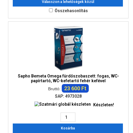
Válasszon a lehetőségek közül
Összehasonlítás
Sapho Bemeta Omega fürdőszobaszett: fogas, WC-
papírtartó, WC-kefetartó fehér kefével
23 600 Ft
Bruttó:
SAP: 4973028
Készleten!
Kosárba