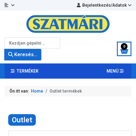
Bejelentkezés/Adatok
Keresés...
0
Keresés...
TERMÉKEK
MENÜ
Ön itt van:
Home
Outlet termékek
Outlet