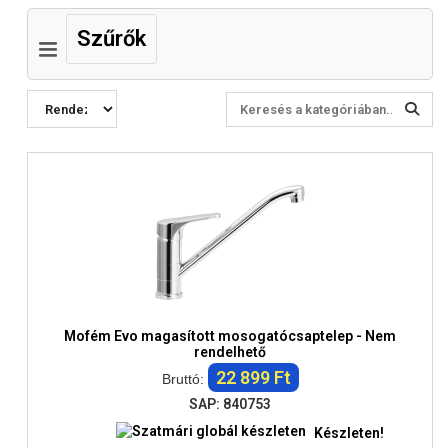
Szűrők
Mofém Evo magasított mosogatócsaptelep - Nem
rendelhető
22 899 Ft
Bruttó:
SAP: 840753
Készleten!