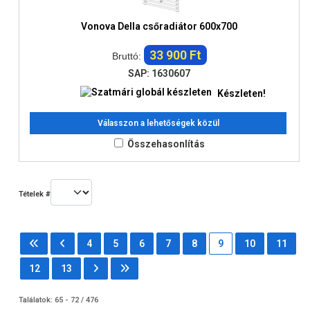
Vonova Della csőradiátor 600x700
33 900 Ft
Bruttó:
SAP: 1630607
Készleten!
Válasszon a lehetőségek közül
Összehasonlítás
Tételek #
4
5
6
7
8
9
10
11
12
13
Találatok: 65 - 72 / 476