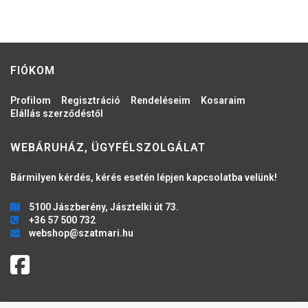
FIÓKOM
Profilom
Regisztráció
Rendeléseim
Kosaraim
Elállás szerződéstől
WEBÁRUHÁZ, ÜGYFÉLSZOLGÁLAT
Bármilyen kérdés, kérés esetén lépjen kapcsolatba velünk!
5100 Jászberény, Jásztelki út 73.
+36 57 500 732
webshop@szatmari.hu