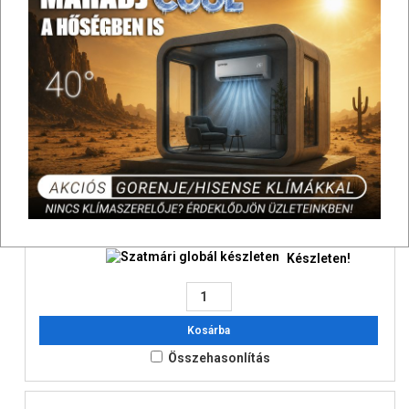
Grohe Tempesta cosmopolitan System 210
termosztátos zuhanyrendszer kádtöltővel falra
szerelésre, króm - Nem rendelhető
174 501 Ft
Bruttó:
SAP: 7560070
Készleten!
Kosárba
Összehasonlítás