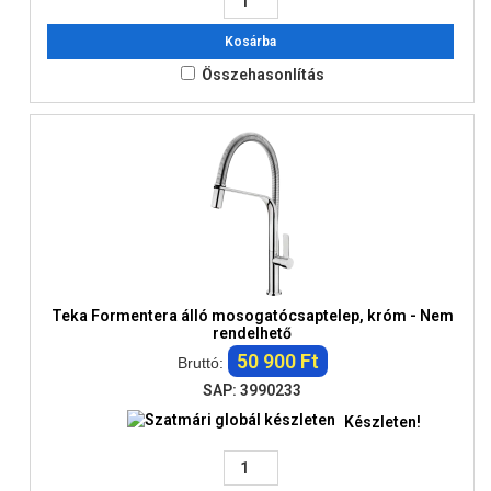
Kosárba
Összehasonlítás
Teka Formentera álló mosogatócsaptelep, króm - Nem
rendelhető
50 900 Ft
Bruttó:
SAP: 3990233
Készleten!