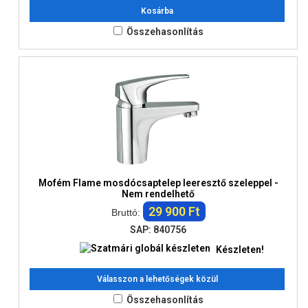
Kosárba
Összehasonlítás
Mofém Flame mosdócsaptelep leeresztő szeleppel -
Nem rendelhető
29 900 Ft
Bruttó:
SAP: 840756
Készleten!
Válasszon a lehetőségek közül
Összehasonlítás