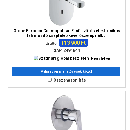
Grohe Euroeco Cosmopolitan E Infravörös elektronikus
fali mosdó csaptelep keverőszelep nélkül
113 900 Ft
Bruttó:
SAP: 2491844
Készleten!
Válasszon a lehetőségek közül
Összehasonlítás