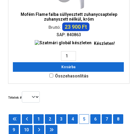
Mofém Flame falba süllyesztett zuhanycsaptelep
zuhanyszett nélkül, króm
23 900 Ft
Bruttó:
SAP: 840863
Készleten!
Kosárba
Összehasonlítás
Tételek #
1
2
3
4
5
6
7
8
9
10