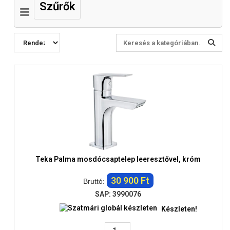
Szűrők
Teka Palma mosdócsaptelep leeresztővel, króm
30 900 Ft
Bruttó:
SAP: 3990076
Készleten!