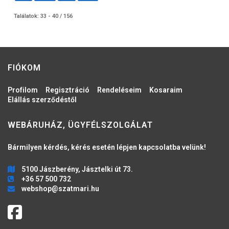
Találatok: 33 - 40 / 156
FIÓKOM
Profilom
Regisztráció
Rendeléseim
Kosaraim
Elállás szerződéstől
WEBÁRUHÁZ, ÜGYFÉLSZOLGÁLAT
Bármilyen kérdés, kérés esetén lépjen kapcsolatba velünk!
5100 Jászberény, Jásztelki út 73.
+36 57 500 732
webshop@szatmari.hu