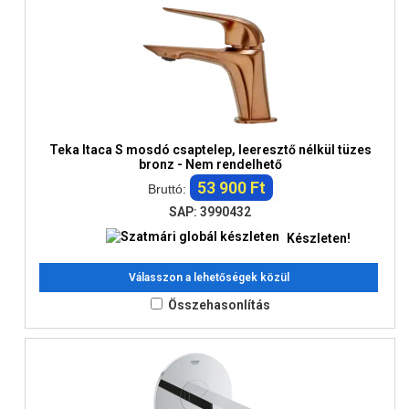
Teka Itaca S mosdó csaptelep, leeresztő nélkül tüzes
bronz - Nem rendelhető
53 900 Ft
Bruttó:
SAP: 3990432
Készleten!
Válasszon a lehetőségek közül
Összehasonlítás