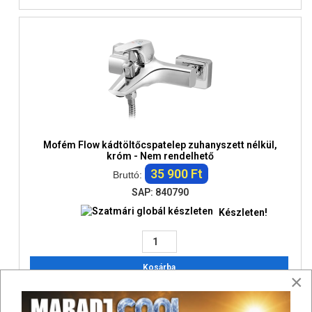
Mofém Flow kádtöltőcspatelep zuhanyszett nélkül,
króm - Nem rendelhető
35 900 Ft
Bruttó:
SAP: 840790
Készleten!
Kosárba
×
Összehasonlítás