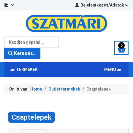
Bejelentkezés/Adatok
Keresés...
0
Keresés...
TERMÉKEK
MENÜ
Ön itt van:
Home
Outlet termékek
Csaptelepek
Csaptelepek