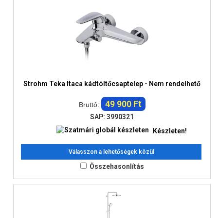
Strohm Teka Itaca kádtöltőcsaptelep - Nem rendelhető
49 900 Ft
Bruttó:
SAP: 3990321
Készleten!
Válasszon a lehetőségek közül
Összehasonlítás