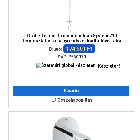
Grohe Tempesta cosmopolitan System 210
termosztátos zuhanyrendszer kádtöltővel falra
szerelésre, króm - Nem rendelhető
174 501 Ft
Bruttó:
SAP: 7560070
Készleten!
Kosárba
Összehasonlítás