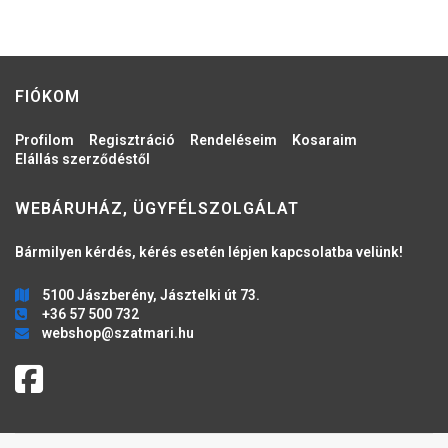
FIÓKOM
Profilom
Regisztráció
Rendeléseim
Kosaraim
Elállás szerződéstől
WEBÁRUHÁZ, ÜGYFÉLSZOLGÁLAT
Bármilyen kérdés, kérés esetén lépjen kapcsolatba velünk!
5100 Jászberény, Jásztelki út 73.
+36 57 500 732
webshop@szatmari.hu