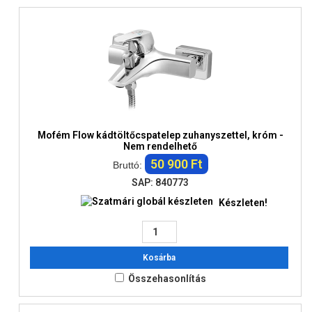
Mofém Flow kádtöltőcspatelep zuhanyszettel, króm -
Nem rendelhető
50 900 Ft
Bruttó:
SAP: 840773
Készleten!
Kosárba
Összehasonlítás