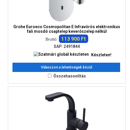
Grohe Euroeco Cosmopolitan E Infravörös elektronikus
fali mosdó csaptelep keverőszelep nélkül
113 900 Ft
Bruttó:
SAP: 2491844
Készleten!
Válasszon a lehetőségek közül
Összehasonlítás