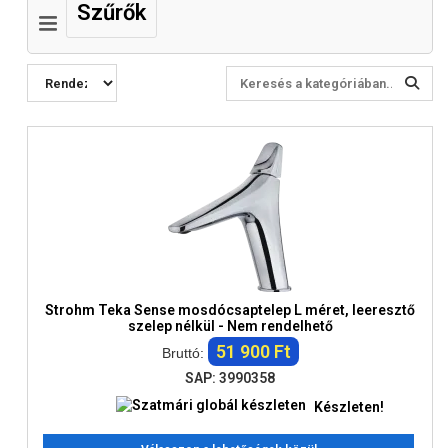
Szűrők
Strohm Teka Sense mosdócsaptelep L méret, leeresztő
szelep nélkül - Nem rendelhető
51 900 Ft
Bruttó:
SAP: 3990358
Készleten!