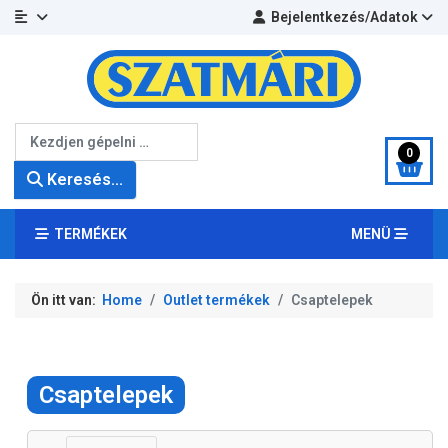
Bejelentkezés/Adatok
Keresés...
0
Keresés...
TERMÉKEK
MENÜ
Ön itt van:
Home
Outlet termékek
Csaptelepek
Csaptelepek