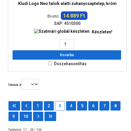
Kludi Logo Neo falsík alatti zuhanycsaptelep, króm
14 889 Ft
Bruttó:
SAP: 4510300
Készleten!
Kosárba
Összehasonlítás
Tételek #
1
2
3
4
5
6
7
8
9
10
Találatok: 17 - 24 / 156