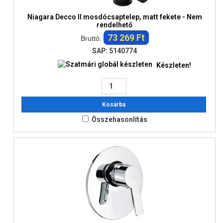
Niagara Decco II mosdócsaptelep, matt fekete - Nem
rendelhető
73 269 Ft
Bruttó:
SAP: 5140774
Készleten!
Kosárba
Összehasonlítás