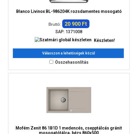
Blanco Livinox BL-986204K rozsdamentes mosogató
20 900 Ft
Bruttó:
SAP: 1371008
Készleten!
Válasszon a lehetőségek közül
Összehasonlítás
Mofém Zenit 86 1B1D 1 medencés, csepptálcás gránit
mosogatótálca, bézs 860x500