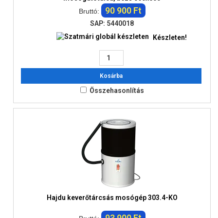
90 900 Ft
Bruttó:
SAP: 5440018
Készleten!
Kosárba
Összehasonlítás
Hajdu keverőtárcsás mosógép 303.4-KO
93 900 Ft