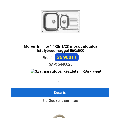
Mofém Infinite 1 1/2B 1/2D mosogatótálca
lefolyócsomaggal 860x500
36 900 Ft
Bruttó:
SAP: 5440025
Készleten!
Kosárba
Összehasonlítás