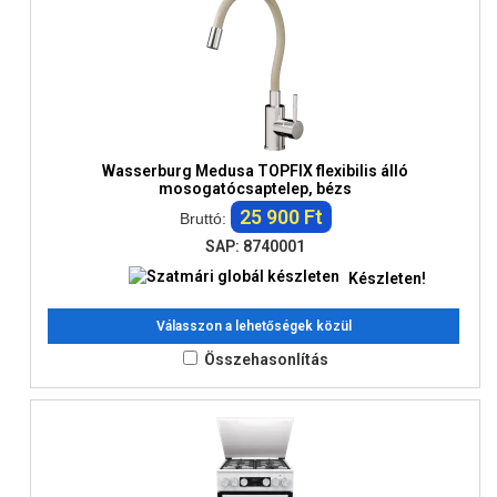
Wasserburg Medusa TOPFIX flexibilis álló
mosogatócsaptelep, bézs
25 900 Ft
Bruttó:
SAP: 8740001
Készleten!
Válasszon a lehetőségek közül
Összehasonlítás