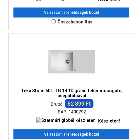
Válasszon a lehetőségek közül
Összehasonlítás
Teka Stone 60 L TG 1B 1D gránit fehér mosogató,
csepptálcával
82 899 Ft
Bruttó:
SAP: 1400792
Készleten!
Válasszon a lehetőségek közül