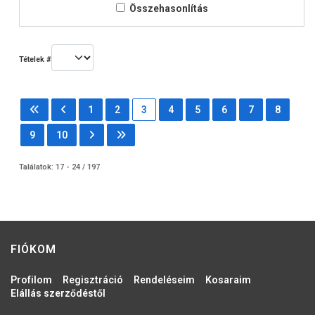
Összehasonlítás
Tételek #
1
2
3
4
5
6
7
8
9
10
Találatok: 17 - 24 / 197
FIÓKOM
Profilom
Regisztráció
Rendeléseim
Kosaraim
Elállás szerződéstől