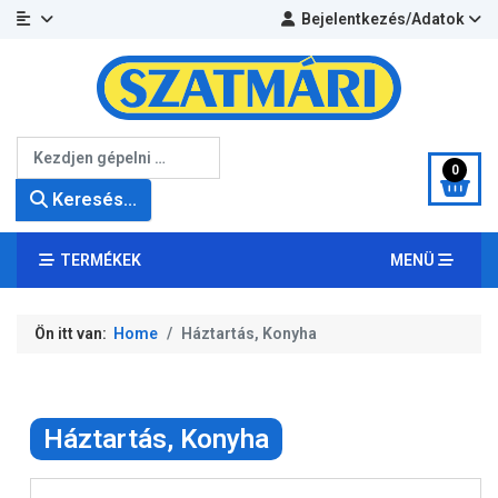
Bejelentkezés/Adatok
Keresés...
0
Keresés...
TERMÉKEK
MENÜ
Ön itt van:
Home
Háztartás, Konyha
Háztartás, Konyha