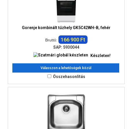
Gorenje kombinált tűzhely GK5C42WH-B, fehér
166 900 Ft
Bruttó:
SAP: 5930044
Készleten!
Válasszon a lehetőségek közül
Összehasonlítás