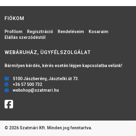
FIÓKOM
Profilom
Regisztráció
Rendeléseim
Kosaraim
Elállás szerződéstől
WEBÁRUHÁZ, ÜGYFÉLSZOLGÁLAT
Bármilyen kérdés, kérés esetén lépjen kapcsolatba velünk!
5100 Jászberény, Jásztelki út 73.
+36 57 500 732
webshop@szatmari.hu
© 2026 Szatmári Kft. Minden jog fenntartva.