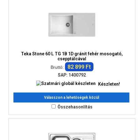
Teka Stone 60 L TG 1B 1D gránit fehér mosogató,
csepptálcával
82 899 Ft
Bruttó:
SAP: 1400792
Készleten!
Válasszon a lehetőségek közül
Összehasonlítás