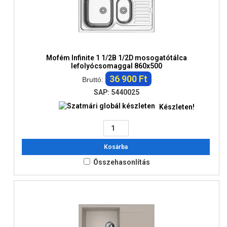
Mofém Infinite 1 1/2B 1/2D mosogatótálca
lefolyócsomaggal 860x500
36 900 Ft
Bruttó:
SAP: 5440025
Készleten!
Kosárba
Összehasonlítás