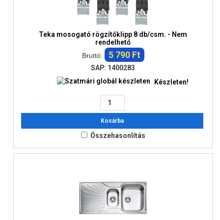
Teka mosogató rögzítőklipp 8 db/csm. - Nem
rendelhető
5 790 Ft
Bruttó:
SAP: 1400283
Készleten!
Kosárba
Összehasonlítás