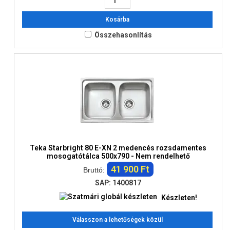
Kosárba
Összehasonlítás
Teka Starbright 80 E-XN 2 medencés rozsdamentes
mosogatótálca 500x790 - Nem rendelhető
41 900 Ft
Bruttó:
SAP: 1400817
Készleten!
Válasszon a lehetőségek közül