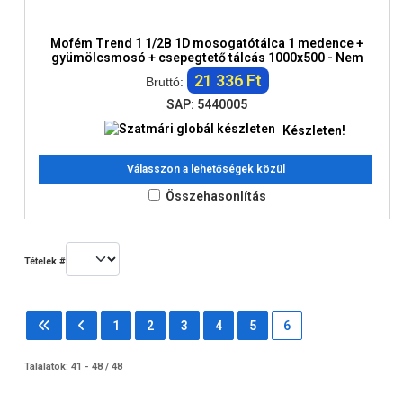
Mofém Trend 1 1/2B 1D mosogatótálca 1 medence +
gyümölcsmosó + csepegtető tálcás 1000x500 - Nem
rendelhető
21 336 Ft
Bruttó:
SAP: 5440005
Készleten!
Válasszon a lehetőségek közül
Összehasonlítás
Tételek #
1
2
3
4
5
6
Találatok: 41 - 48 / 48