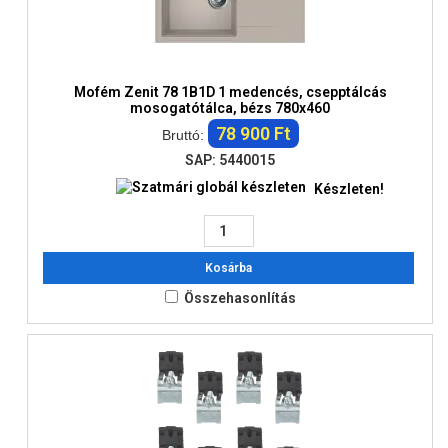
Mofém Zenit 78 1B1D 1 medencés, csepptálcás
mosogatótálca, bézs 780x460
78 900 Ft
Bruttó:
SAP: 5440015
Készleten!
Kosárba
Összehasonlítás