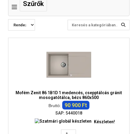
Szűrők
Mofém Zenit 86 1B1D 1 medencés, csepptálcás gránit
mosogatótálca, bézs 860x500
90 900 Ft
Bruttó:
SAP: 5440018
Készleten!