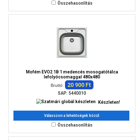
Összehasonlítás
Mofém EVO2 1B 1 medencés mosogatótálca
lefolyócsomaggal 480x480
20 900 Ft
Bruttó:
SAP: 5440010
Készleten!
Válasszon a lehetőségek közül
Összehasonlítás