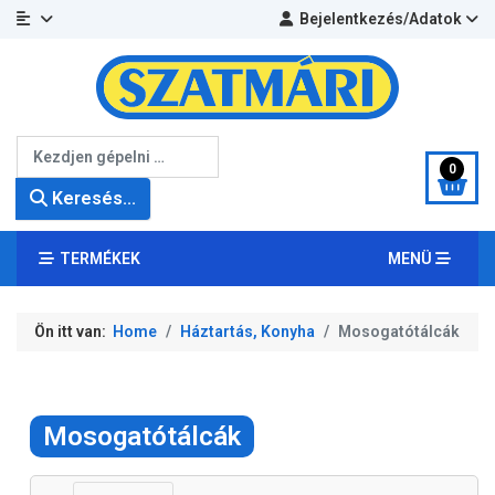
Bejelentkezés/Adatok
Keresés...
0
Keresés...
TERMÉKEK
MENÜ
Ön itt van:
Home
Háztartás, Konyha
Mosogatótálcák
Mosogatótálcák