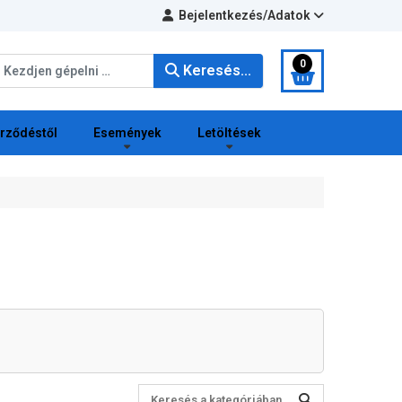
Bejelentkezés/Adatok
eresés...
0
Keresés...
erződéstől
Események
Letöltések