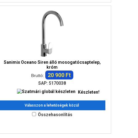
Sanimix Oceano Siren álló mosogatócsaptelep,
króm
20 900 Ft
Bruttó:
SAP: 5170038
Készleten!
Válasszon a lehetőségek közül
Összehasonlítás