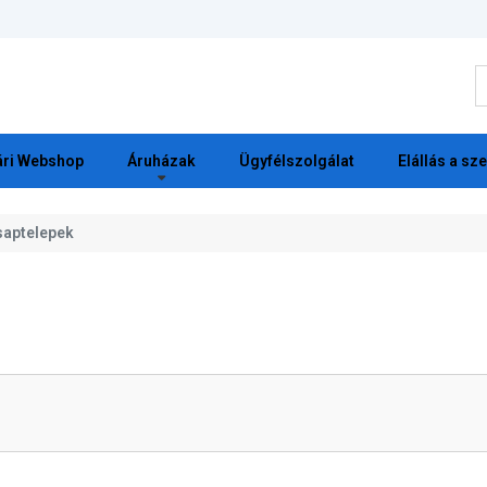
K
ri Webshop
Áruházak
Ügyfélszolgálat
Elállás a sz
saptelepek