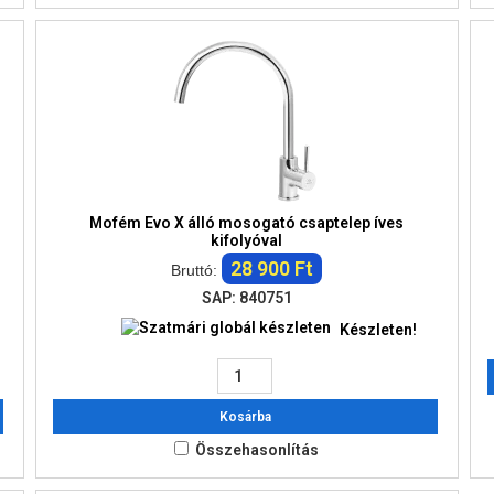
Mofém Evo X álló mosogató csaptelep íves
kifolyóval
28 900 Ft
Bruttó:
SAP: 840751
Készleten!
Kosárba
Összehasonlítás