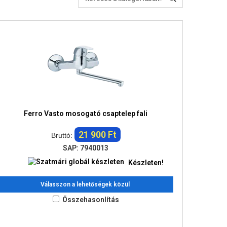
Ferro Vasto mosogató csaptelep fali
21 900 Ft
Bruttó:
SAP: 7940013
Készleten!
Válasszon a lehetőségek közül
Összehasonlítás