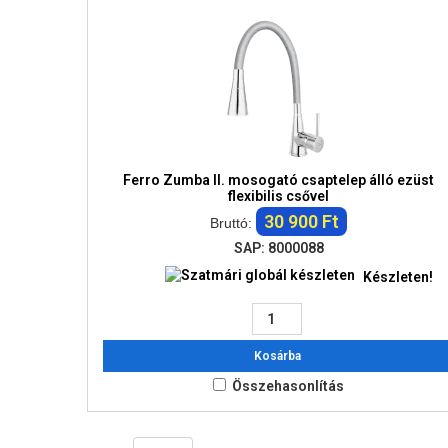
Ferro Zumba II. mosogató csaptelep álló ezüst
flexibilis csővel
30 900 Ft
Bruttó:
SAP: 8000088
Készleten!
Kosárba
Összehasonlítás