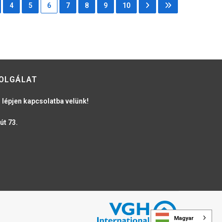
4
5
6
7
8
9
10
OLGÁLAT
 lépjen kapcsolatba velünk!
út 73.
Magyar