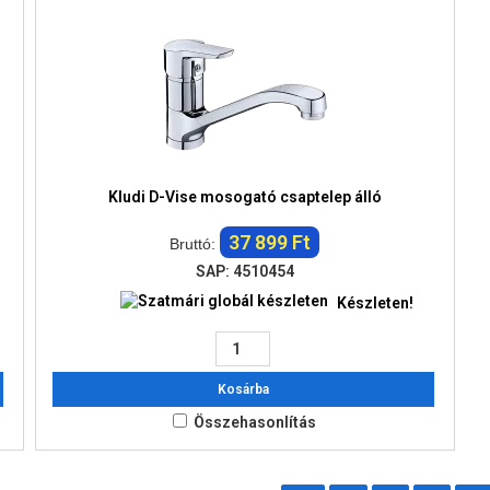
Kludi D-Vise mosogató csaptelep álló
37 899 Ft
Bruttó:
SAP: 4510454
Készleten!
Kosárba
Összehasonlítás