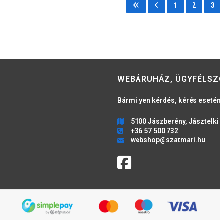
1
2
3
WEBÁRUHÁZ, ÜGYFÉLSZ
Bármilyen kérdés, kérés esetén
5100 Jászberény, Jásztelki 
+36 57 500 732
webshop@szatmari.hu