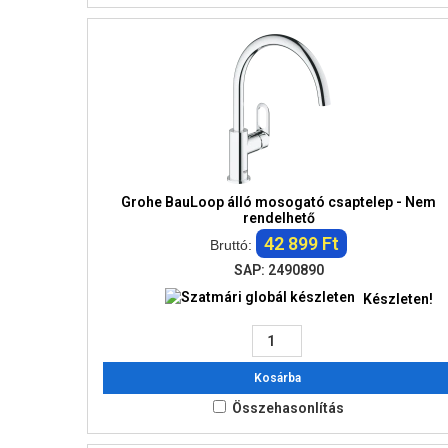
Grohe BauLoop álló mosogató csaptelep - Nem
rendelhető
42 899 Ft
Bruttó:
SAP: 2490890
Készleten!
Kosárba
Összehasonlítás