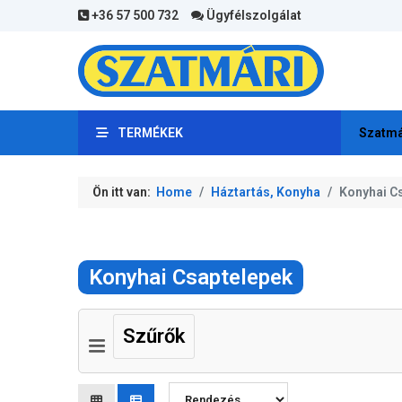
+36 57 500 732
Ügyfélszolgálat
TERMÉKEK
Szatmá
Ön itt van:
Home
Háztartás, Konyha
Konyhai C
Konyhai Csaptelepek
Szűrők