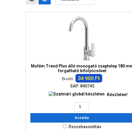
Mofém Trend Plus álló mosogató csaptelep 180 m
forgatható kifolyócsővel
34 900 Ft
Bruttó:
SAP: 840745
Készleten!
Kosárba
Összehasonlítás