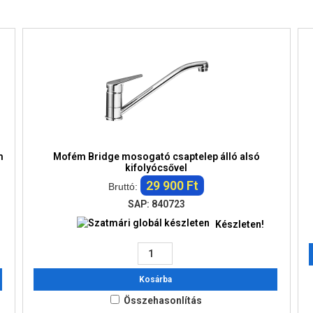
m
Mofém Bridge mosogató csaptelep álló alsó
kifolyócsővel
29 900 Ft
Bruttó:
SAP: 840723
Készleten!
Kosárba
Összehasonlítás