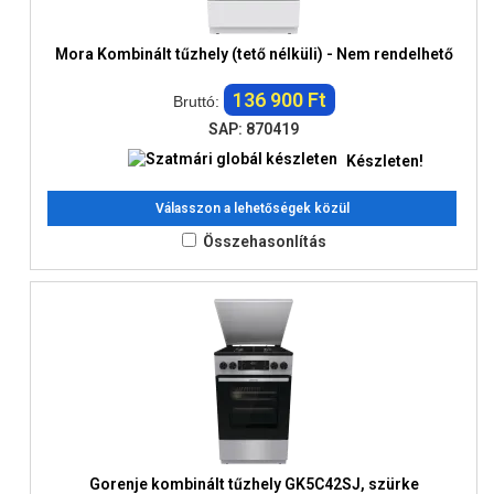
Mora Kombinált tűzhely (tető nélküli) - Nem rendelhető
136 900 Ft
Bruttó:
SAP: 870419
Készleten!
Válasszon a lehetőségek közül
Összehasonlítás
Gorenje kombinált tűzhely GK5C42SJ, szürke