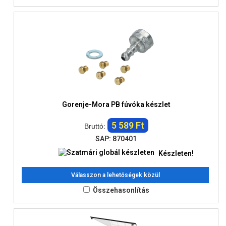
Gorenje-Mora PB fúvóka készlet
5 589 Ft
Bruttó:
SAP: 870401
Készleten!
Válasszon a lehetőségek közül
Összehasonlítás