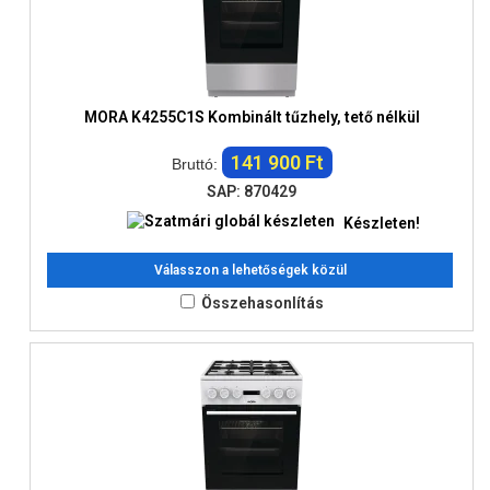
MORA K4255C1S Kombinált tűzhely, tető nélkül
141 900 Ft
Bruttó:
SAP: 870429
Készleten!
Válasszon a lehetőségek közül
Összehasonlítás