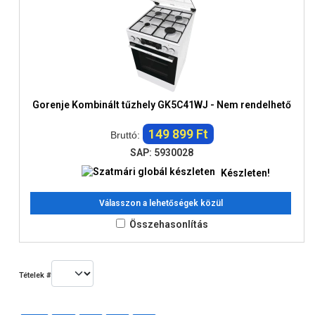
Gorenje Kombinált tűzhely GK5C41WJ - Nem rendelhető
149 899 Ft
Bruttó:
SAP: 5930028
Készleten!
Válasszon a lehetőségek közül
Összehasonlítás
Tételek #