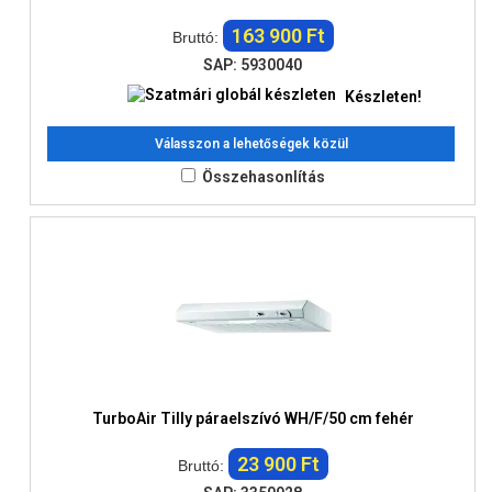
163 900 Ft
Bruttó:
SAP: 5930040
Készleten!
Válasszon a lehetőségek közül
Összehasonlítás
TurboAir Tilly páraelszívó WH/F/50 cm fehér
23 900 Ft
Bruttó: