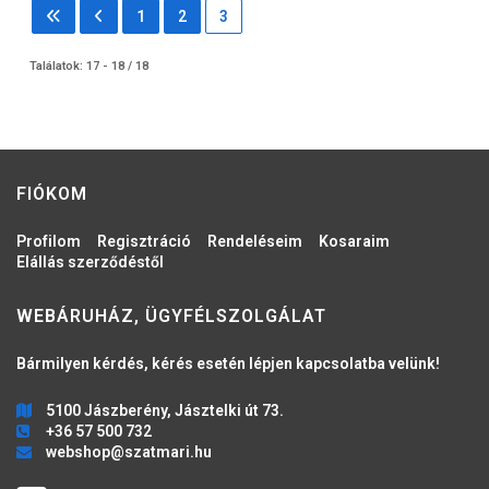
1
2
3
Találatok: 17 - 18 / 18
FIÓKOM
Profilom
Regisztráció
Rendeléseim
Kosaraim
Elállás szerződéstől
WEBÁRUHÁZ, ÜGYFÉLSZOLGÁLAT
Bármilyen kérdés, kérés esetén lépjen kapcsolatba velünk!
5100 Jászberény, Jásztelki út 73.
+36 57 500 732
webshop@szatmari.hu