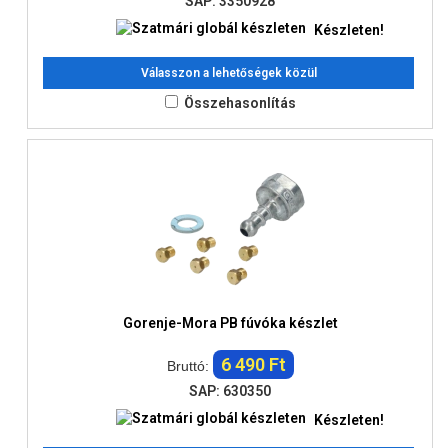
SAP: 3350928
Készleten!
Válasszon a lehetőségek közül
Összehasonlítás
Gorenje-Mora PB fúvóka készlet
6 490 Ft
Bruttó:
SAP: 630350
Készleten!