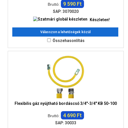
9 590 Ft
Bruttó:
SAP: 3070020
Készleten!
Válasszon a lehetőségek közül
Összehasonlítás
Flexibilis gáz nyújtható bordáscső 3/4"-3/4" KB 50-100
4 690 Ft
Bruttó:
SAP: 30033