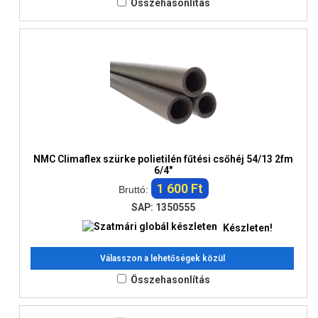
Összehasonlítás
NMC Climaflex szürke polietilén fűtési csőhéj 54/13 2fm
6/4"
1 600 Ft
Bruttó:
SAP: 1350555
Készleten!
Válasszon a lehetőségek közül
Összehasonlítás