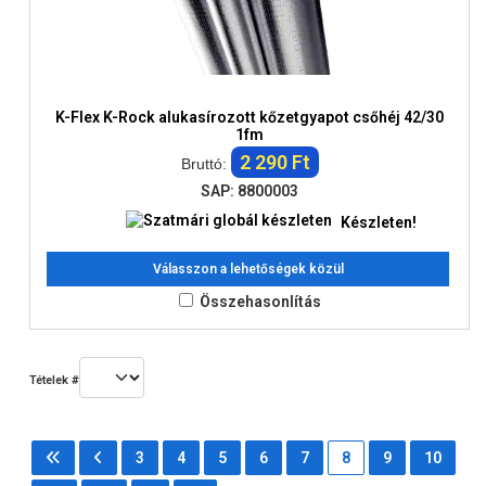
K-Flex K-Rock alukasírozott kőzetgyapot csőhéj 42/30
1fm
2 290 Ft
Bruttó:
SAP: 8800003
Készleten!
Válasszon a lehetőségek közül
Összehasonlítás
Tételek #
3
4
5
6
7
8
9
10