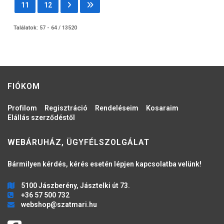
11
12
Találatok: 57 - 64 / 13520
FIÓKOM
Profilom
Regisztráció
Rendeléseim
Kosaraim
Elállás szerződéstől
WEBÁRUHÁZ, ÜGYFÉLSZOLGÁLAT
Bármilyen kérdés, kérés esetén lépjen kapcsolatba velünk!
5100 Jászberény, Jásztelki út 73.
+36 57 500 732
webshop@szatmari.hu