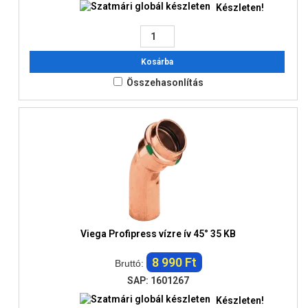
Készleten!
Kosárba
Összehasonlítás
Viega Profipress vízre ív 45° 35 KB
8 990 Ft
Bruttó:
SAP: 1601267
Készleten!