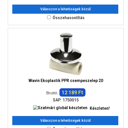
Válasszon a lehetőségek közül
Összehasonlítás
Wavin Ekoplastik PPR csempeszelep 20
12 189 Ft
Bruttó:
SAP: 1750015
Készleten!
Válasszon a lehetőségek közül