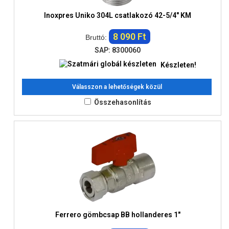
Inoxpres Uniko 304L csatlakozó 42-5/4" KM
8 090 Ft
Bruttó:
SAP: 8300060
Készleten!
Válasszon a lehetőségek közül
Összehasonlítás
Ferrero gömbcsap BB hollanderes 1"