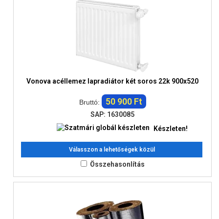
Vonova acéllemez lapradiátor két soros 22k 900x520
50 900 Ft
Bruttó:
SAP: 1630085
Készleten!
Válasszon a lehetőségek közül
Összehasonlítás