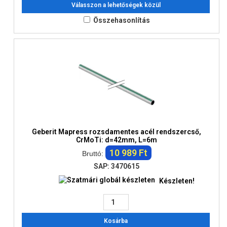
Válasszon a lehetőségek közül
Összehasonlítás
Geberit Mapress rozsdamentes acél rendszercső,
CrMoTi: d=42mm, L=6m
10 989 Ft
Bruttó:
SAP: 3470615
Készleten!
Kosárba