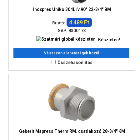
Inoxpres Uniko 304L ív 90° 22-3/4" BM
4 489 Ft
Bruttó:
SAP: 8300173
Készleten!
Válasszon a lehetőségek közül
Összehasonlítás
Geberit Mapress Therm RM. csatlakozó 28-3/4" KM