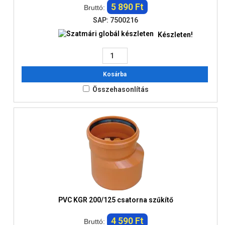
5 890 Ft
Bruttó:
SAP: 7500216
Készleten!
Kosárba
Összehasonlítás
PVC KGR 200/125 csatorna szűkítő
4 590 Ft
Bruttó: