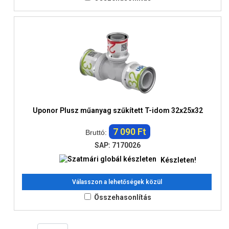
Uponor Plusz műanyag szűkített T-idom 32x25x32
7 090 Ft
Bruttó:
SAP: 7170026
Készleten!
Válasszon a lehetőségek közül
Összehasonlítás