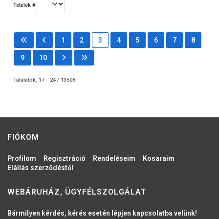
Tételek #
1
2
3
4
5
6
7
8
9
10
Találatok: 17 - 24 / 13508
FIÓKOM
Profilom
Regisztráció
Rendeléseim
Kosaraim
Elállás szerződéstől
WEBÁRUHÁZ, ÜGYFÉLSZOLGÁLAT
Bármilyen kérdés, kérés esetén lépjen kapcsolatba velünk!