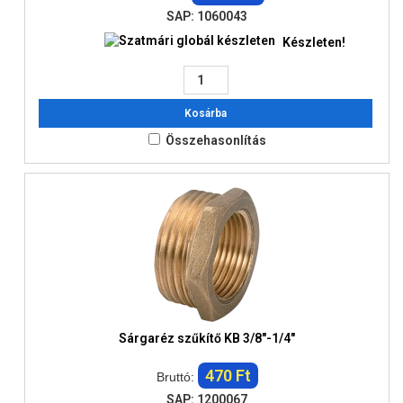
SAP: 1060043
Készleten!
Kosárba
Összehasonlítás
Sárgaréz szűkítő KB 3/8"-1/4"
470 Ft
Bruttó:
SAP: 1200067