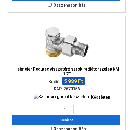
Összehasonlítás
Heimeier Regutec visszatérő sarok radiátorszelep KM
1/2"
5 989 Ft
Bruttó:
SAP: 2670156
Készleten!
Kosárba
Összehasonlítás