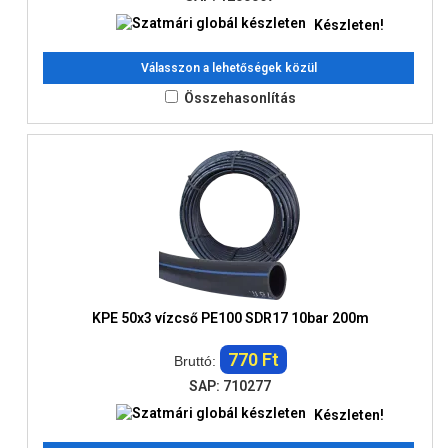
Készleten!
Válasszon a lehetőségek közül
Összehasonlítás
KPE 50x3 vízcső PE100 SDR17 10bar 200m
770 Ft
Bruttó:
SAP: 710277
Készleten!