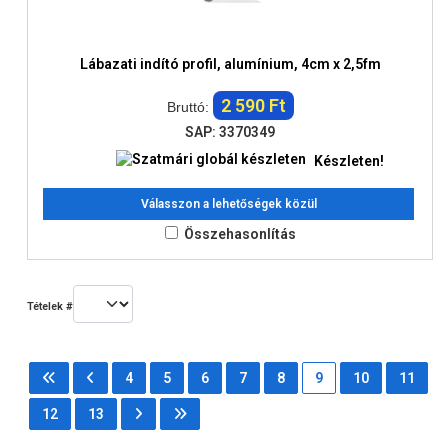
Lábazati indító profil, alumínium, 4cm x 2,5fm
2 590 Ft
Bruttó:
SAP: 3370349
Készleten!
Válasszon a lehetőségek közül
Összehasonlítás
Tételek #
4
5
6
7
8
9
10
11
12
13