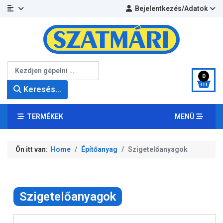
Bejelentkezés/Adatok
Keresés...
0
Keresés...
TERMÉKEK
MENÜ
Ön itt van:
Home
Építőanyag
Szigetelőanyagok
Szigetelőanyagok