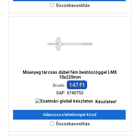
Összehasonlítás
Műanyag tárcsás dűbel fém beütőszöggel LMX
10x220mm
147 Ft
Bruttó:
SAP: 4740753
Készleten!
Válasszon a lehetőségek közül
Összehasonlítás