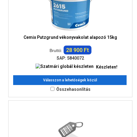
Cemix Putzgrund vékonyvakolat alapozó 15kg
28 900 Ft
Bruttó:
SAP: 5840072
Készleten!
Válasszon a lehetőségek közül
Összehasonlítás