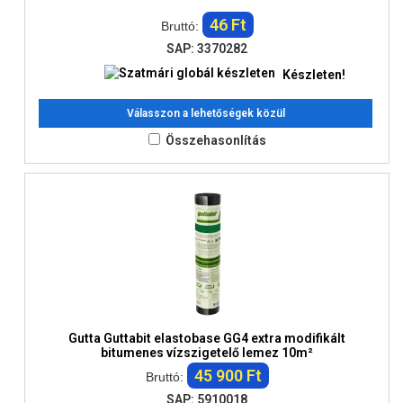
46 Ft
Bruttó:
SAP: 3370282
Készleten!
Válasszon a lehetőségek közül
Összehasonlítás
Gutta Guttabit elastobase GG4 extra modifikált
bitumenes vízszigetelő lemez 10m²
45 900 Ft
Bruttó:
SAP: 5910018