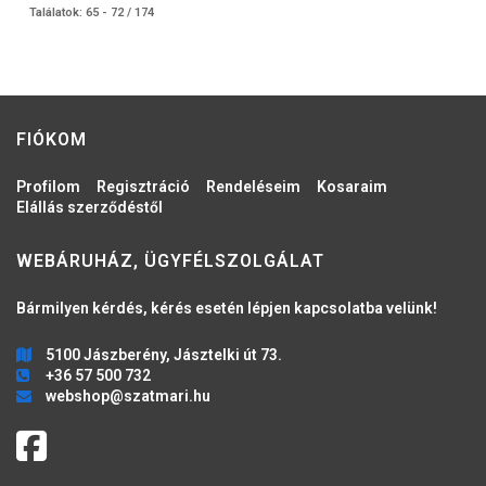
Találatok: 65 - 72 / 174
FIÓKOM
Profilom
Regisztráció
Rendeléseim
Kosaraim
Elállás szerződéstől
WEBÁRUHÁZ, ÜGYFÉLSZOLGÁLAT
Bármilyen kérdés, kérés esetén lépjen kapcsolatba velünk!
5100 Jászberény, Jásztelki út 73.
+36 57 500 732
webshop@szatmari.hu