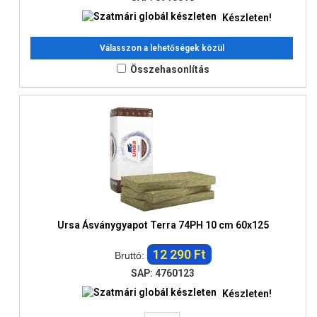
Készleten!
Válasszon a lehetőségek közül
Összehasonlítás
Ursa Ásványgyapot Terra 74PH 10 cm 60x125
12 290 Ft
Bruttó:
SAP: 4760123
Készleten!