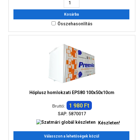
Kosárba
Összehasonlítás
Hőplusz homlokzati EPS80 100x50x10cm
1 980 Ft
Bruttó:
SAP: 5870017
Készleten!
Válasszon a lehetőségek közül