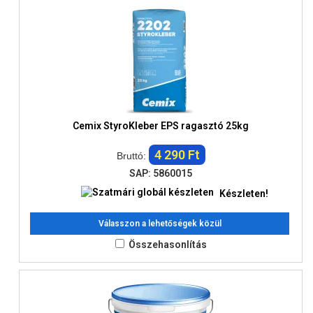
Cemix StyroKleber EPS ragasztó 25kg
4 290 Ft
Bruttó:
SAP: 5860015
Készleten!
Válasszon a lehetőségek közül
Összehasonlítás