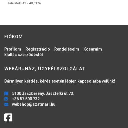
Találatok: 41 - 48 / 174
FIÓKOM
Profilom
Regisztráció
Rendeléseim
Kosaraim
Elállás szerződéstől
WEBÁRUHÁZ, ÜGYFÉLSZOLGÁLAT
Bármilyen kérdés, kérés esetén lépjen kapcsolatba velünk!
5100 Jászberény, Jásztelki út 73.
+36 57 500 732
webshop@szatmari.hu