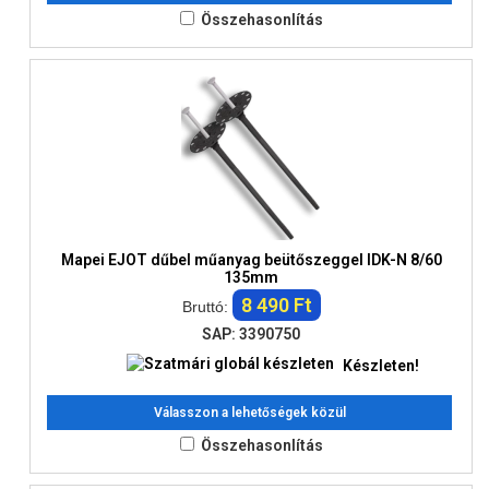
Összehasonlítás
Mapei EJOT dűbel műanyag beütőszeggel IDK-N 8/60
135mm
8 490 Ft
Bruttó:
SAP: 3390750
Készleten!
Válasszon a lehetőségek közül
Összehasonlítás