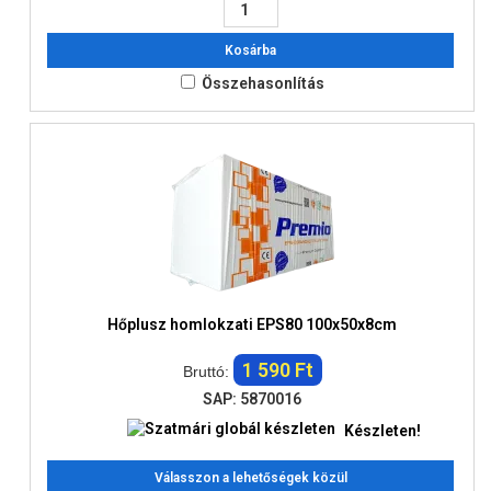
Kosárba
Összehasonlítás
Hőplusz homlokzati EPS80 100x50x8cm
1 590 Ft
Bruttó:
SAP: 5870016
Készleten!
Válasszon a lehetőségek közül