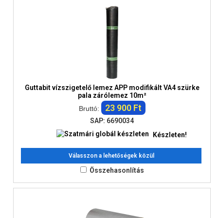
Guttabit vízszigetelő lemez APP modifikált VA4 szürke
pala zárólemez 10m²
23 900 Ft
Bruttó:
SAP: 6690034
Készleten!
Válasszon a lehetőségek közül
Összehasonlítás