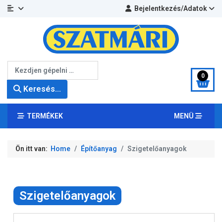
Bejelentkezés/Adatok
Keresés...
0
Keresés...
TERMÉKEK
MENÜ
Ön itt van:
Home
Építőanyag
Szigetelőanyagok
Szigetelőanyagok