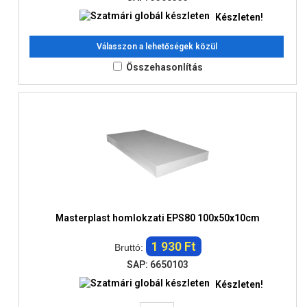
Készleten!
Válasszon a lehetőségek közül
Összehasonlítás
Masterplast homlokzati EPS80 100x50x10cm
1 930 Ft
Bruttó:
SAP: 6650103
Készleten!