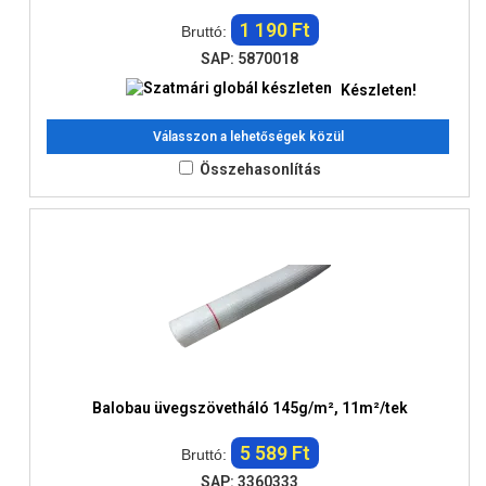
1 190 Ft
Bruttó:
SAP: 5870018
Készleten!
Válasszon a lehetőségek közül
Összehasonlítás
Balobau üvegszövetháló 145g/m², 11m²/tek
5 589 Ft
Bruttó:
SAP: 3360333