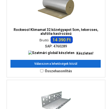
Rockwool Klimamat 32 kőzetgyapot 5cm, tekercses,
alufólia kasírozású
14 390 Ft
Bruttó:
SAP: 4760289
Készleten!
Válasszon a lehetőségek közül
Összehasonlítás