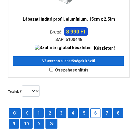
Lábazati indító profil, alumínium, 15cm x 2,5fm
8 990 Ft
Bruttó:
SAP: 5100448
Készleten!
Válasszon a lehetőségek közül
Összehasonlítás
Tételek #
1
2
3
4
5
6
7
8
9
10