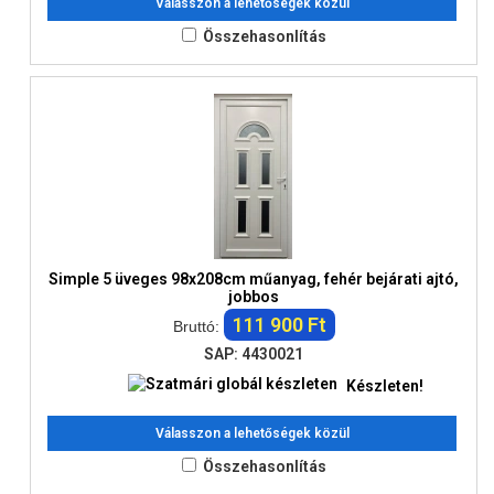
Válasszon a lehetőségek közül
Összehasonlítás
Simple 5 üveges 98x208cm műanyag, fehér bejárati ajtó,
jobbos
111 900 Ft
Bruttó:
SAP: 4430021
Készleten!
Válasszon a lehetőségek közül
Összehasonlítás