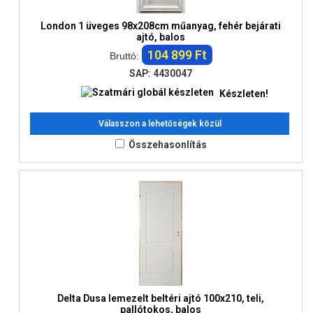
London 1 üveges 98x208cm műanyag, fehér bejárati
ajtó, balos
104 899 Ft
Bruttó:
SAP: 4430047
Készleten!
Válasszon a lehetőségek közül
Összehasonlítás
Delta Dusa lemezelt beltéri ajtó 100x210, teli,
pallótokos, balos