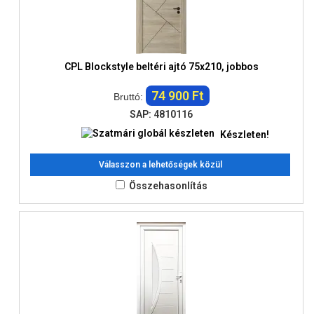
CPL Blockstyle beltéri ajtó 75x210, jobbos
74 900 Ft
Bruttó:
SAP: 4810116
Készleten!
Válasszon a lehetőségek közül
Összehasonlítás