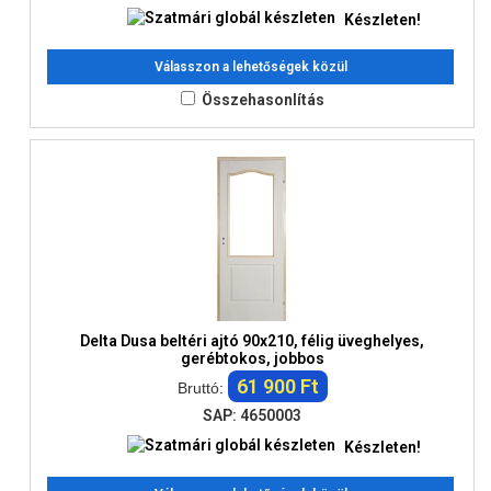
Készleten!
Válasszon a lehetőségek közül
Összehasonlítás
Delta Dusa beltéri ajtó 90x210, félig üveghelyes,
gerébtokos, jobbos
61 900 Ft
Bruttó:
SAP: 4650003
Készleten!