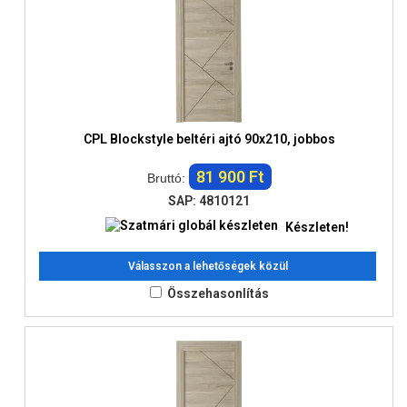
CPL Blockstyle beltéri ajtó 90x210, jobbos
81 900 Ft
Bruttó:
SAP: 4810121
Készleten!
Válasszon a lehetőségek közül
Összehasonlítás