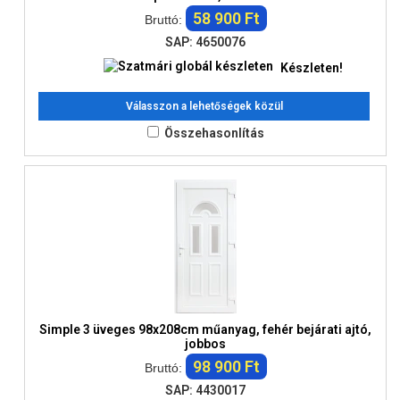
58 900 Ft
Bruttó:
SAP: 4650076
Készleten!
Válasszon a lehetőségek közül
Összehasonlítás
Simple 3 üveges 98x208cm műanyag, fehér bejárati ajtó,
jobbos
98 900 Ft
Bruttó:
SAP: 4430017