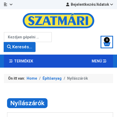
Bejelentkezés/Adatok
Keresés...
0
Keresés...
TERMÉKEK
MENÜ
Ön itt van:
Home
Építőanyag
Nyílászárók
Nyílászárók