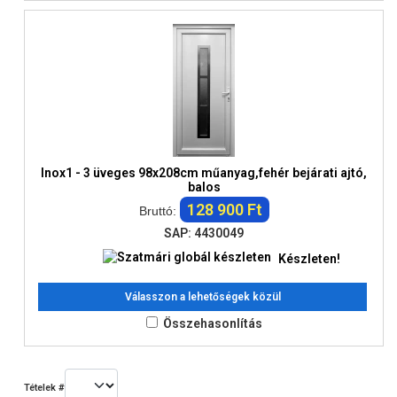
Inox1 - 3 üveges 98x208cm műanyag,fehér bejárati ajtó,
balos
128 900 Ft
Bruttó:
SAP: 4430049
Készleten!
Válasszon a lehetőségek közül
Összehasonlítás
Tételek #