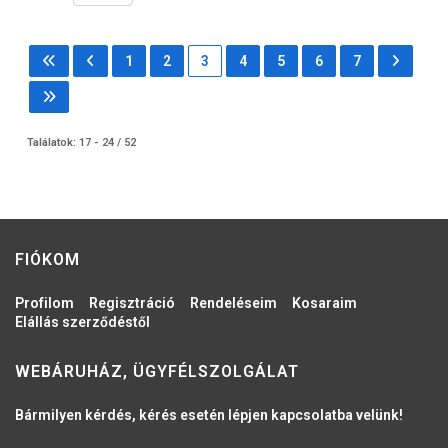
1
2
3
4
5
6
7
Találatok: 17 - 24 / 52
FIÓKOM
Profilom
Regisztráció
Rendeléseim
Kosaraim
Elállás szerződéstől
WEBÁRUHÁZ, ÜGYFÉLSZOLGÁLAT
Bármilyen kérdés, kérés esetén lépjen kapcsolatba velünk!