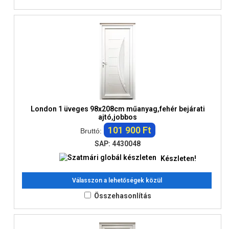
London 1 üveges 98x208cm műanyag,fehér bejárati
ajtó,jobbos
101 900 Ft
Bruttó:
SAP: 4430048
Készleten!
Válasszon a lehetőségek közül
Összehasonlítás