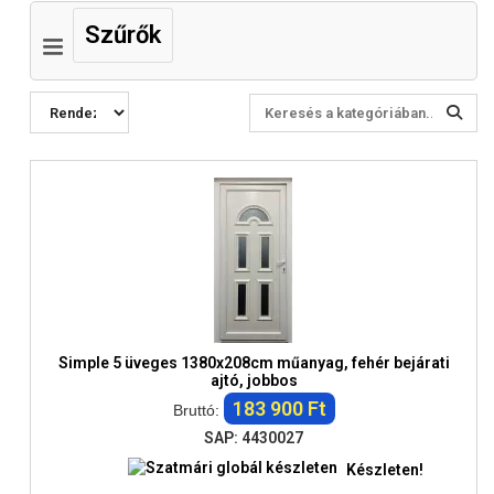
Szűrők
Simple 5 üveges 1380x208cm műanyag, fehér bejárati
ajtó, jobbos
183 900 Ft
Bruttó:
SAP: 4430027
Készleten!