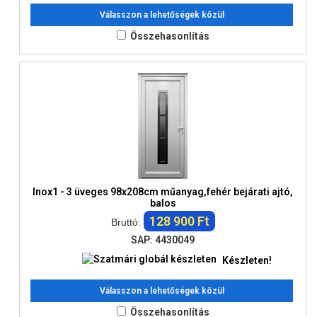
Válasszon a lehetőségek közül
Összehasonlítás
Inox1 - 3 üveges 98x208cm műanyag,fehér bejárati ajtó,
balos
128 900 Ft
Bruttó:
SAP: 4430049
Készleten!
Válasszon a lehetőségek közül
Összehasonlítás