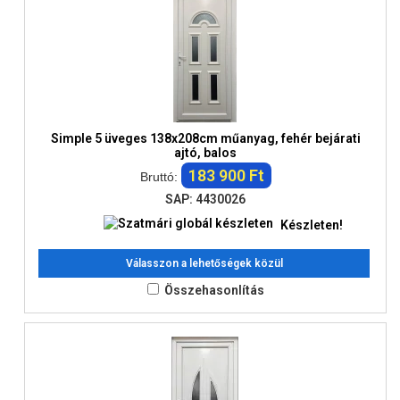
Simple 5 üveges 138x208cm műanyag, fehér bejárati
ajtó, balos
183 900 Ft
Bruttó:
SAP: 4430026
Készleten!
Válasszon a lehetőségek közül
Összehasonlítás