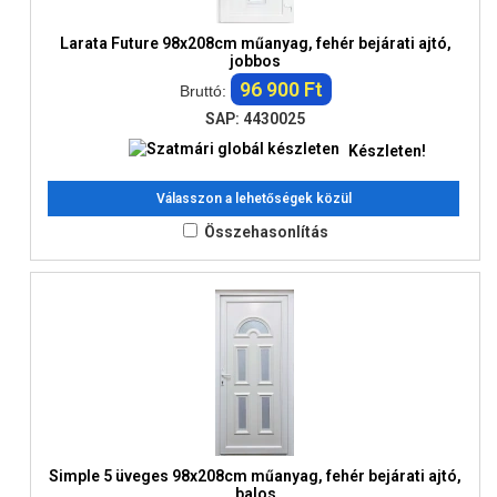
Larata Future 98x208cm műanyag, fehér bejárati ajtó,
jobbos
96 900 Ft
Bruttó:
SAP: 4430025
Készleten!
Válasszon a lehetőségek közül
Összehasonlítás
Simple 5 üveges 98x208cm műanyag, fehér bejárati ajtó,
balos