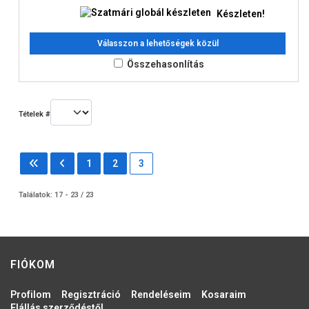
Készleten!
Válasszon a lehetőségek közül
Összehasonlítás
Tételek #
1
2
3
Találatok: 17 - 23 / 23
FIÓKOM
Profilom
Regisztráció
Rendeléseim
Kosaraim
Elállás szerződéstől