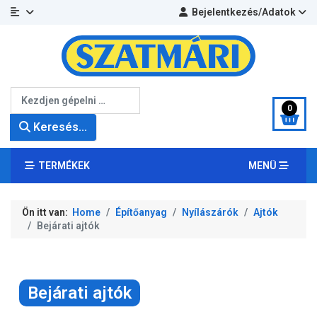
Bejelentkezés/Adatok
Keresés...
0
Keresés...
TERMÉKEK
MENÜ
Ön itt van:
Home
Építőanyag
Nyílászárók
Ajtók
Bejárati ajtók
Bejárati ajtók