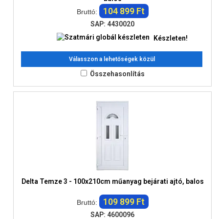
104 899 Ft
Bruttó:
SAP: 4430020
Készleten!
Válasszon a lehetőségek közül
Összehasonlítás
Delta Temze 3 - 100x210cm műanyag bejárati ajtó, balos
109 899 Ft
Bruttó:
SAP: 4600096