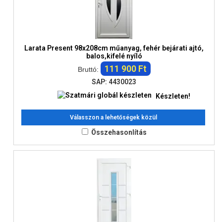
Larata Present 98x208cm műanyag, fehér bejárati ajtó,
balos,kifelé nyíló
111 900 Ft
Bruttó:
SAP: 4430023
Készleten!
Válasszon a lehetőségek közül
Összehasonlítás