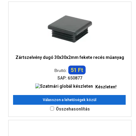
Zártszelvény dugó 30x30x2mm fekete recés műanyag
51 Ft
Bruttó:
SAP: 650877
Készleten!
Válasszon a lehetőségek közül
Összehasonlítás