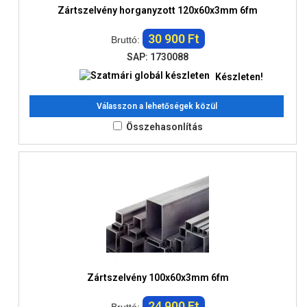
Zártszelvény horganyzott 120x60x3mm 6fm
30 900 Ft
Bruttó:
SAP: 1730088
Készleten!
Válasszon a lehetőségek közül
Összehasonlítás
Zártszelvény 100x60x3mm 6fm
24 900 Ft