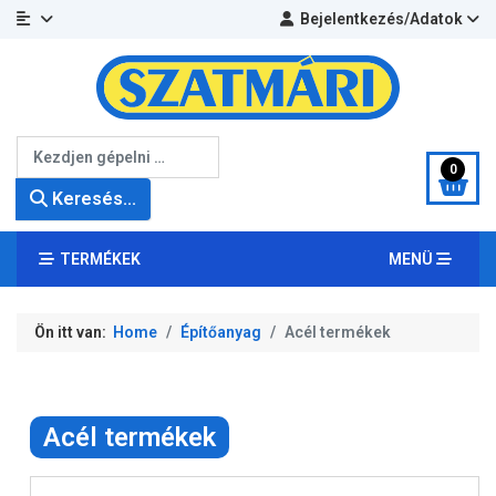
Bejelentkezés/Adatok
Keresés...
0
Keresés...
TERMÉKEK
MENÜ
Ön itt van:
Home
Építőanyag
Acél termékek
Acél termékek