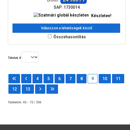
Bruttó:
SAP: 1730014
Készleten!
Válasszon a lehetőségek közül
Összehasonlítás
Tételek #
4
5
6
7
8
9
10
11
12
13
Találatok: 65 - 72 / 256