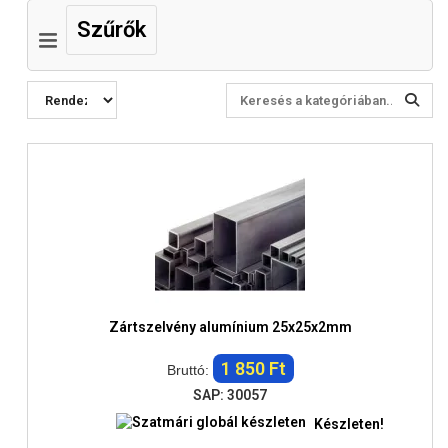
Szűrők
Zártszelvény alumínium 25x25x2mm
1 850 Ft
Bruttó:
SAP: 30057
Készleten!