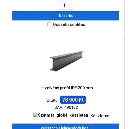
Kosárba
Összehasonlítás
I-szelvény profil IPE 200 mm
78 900 Ft
Bruttó:
SAP: 490132
Készleten!
Válasszon a lehetőségek közül