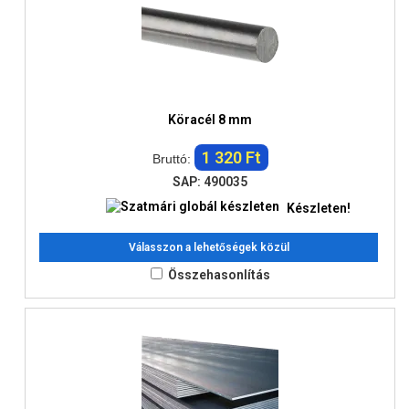
Köracél 8 mm
1 320 Ft
Bruttó:
SAP: 490035
Készleten!
Válasszon a lehetőségek közül
Összehasonlítás