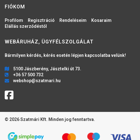
FIÓKOM
Profilom
Regisztráció
Rendeléseim
Kosaraim
Elállás szerződéstől
WEBÁRUHÁZ, ÜGYFÉLSZOLGÁLAT
Bármilyen kérdés, kérés esetén lépjen kapcsolatba velünk!
5100 Jászberény, Jásztelki út 73.
+36 57 500 732
webshop@szatmari.hu
© 2026 Szatmári Kft. Minden jog fenntartva.