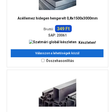
Acéllemez hidegen hengerelt 0,8x1500x3000mm
349 Ft
Bruttó:
SAP: 20061
Készleten!
Válasszon a lehetőségek közül
Összehasonlítás