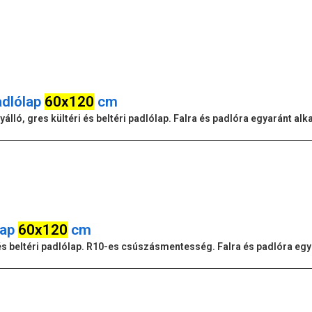
adlólap
60x120
cm
gyálló, gres kültéri és beltéri padlólap. Falra és padlóra egyaránt al
lap
60x120
cm
ri és beltéri padlólap. R10-es csúszásmentesség. Falra és padlóra eg