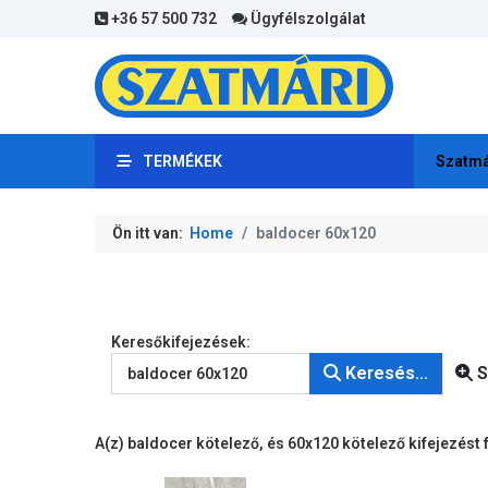
+36 57 500 732
Ügyfélszolgálat
TERMÉKEK
Szatmá
Ön itt van:
Home
baldocer 60x120
Keresőkifejezések:
Keresési űrlap
Keresés...
S
A(z)
baldocer
kötelező
, és
60x120
kötelező
kifejezést 