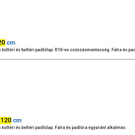
20
cm
res kültéri és beltéri padlólap. R10-es csúszásmentesség. Falra és p
x120
cm
s kültéri és beltéri padlólap. Falra és padlóra egyaránt alkalmas.