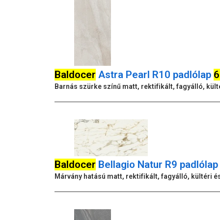
Baldocer
Astra Pearl R10 padlólap
6
Barnás szürke színű matt, rektifikált, fagyálló, k
Baldocer
Bellagio Natur R9 padlóla
Márvány hatású matt, rektifikált, fagyálló, kültér