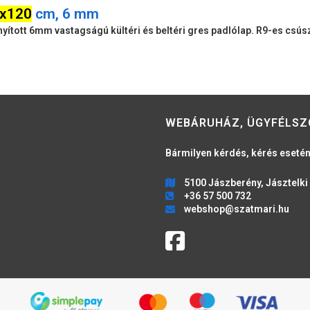
x120
cm, 6 mm
onyított 6mm vastagságú kültéri és beltéri gres padlólap. R9-es cs
WEBÁRUHÁZ, ÜGYFÉLSZ
Bármilyen kérdés, kérés esetén
5100 Jászberény, Jásztelki 
+36 57 500 732
webshop@szatmari.hu