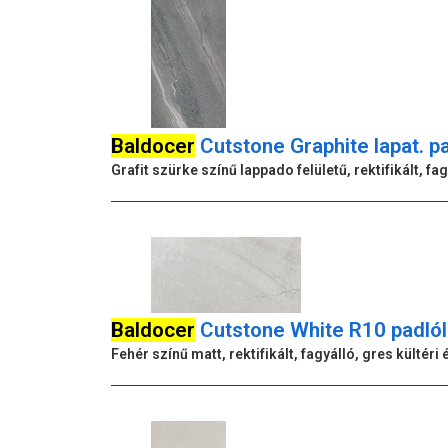
Baldocer
Cutstone Graphite lapat. p
Grafit szürke színű lappado felületű, rektifikált, fa
Baldocer
Cutstone White R10 padló
Fehér színű matt, rektifikált, fagyálló, gres külté