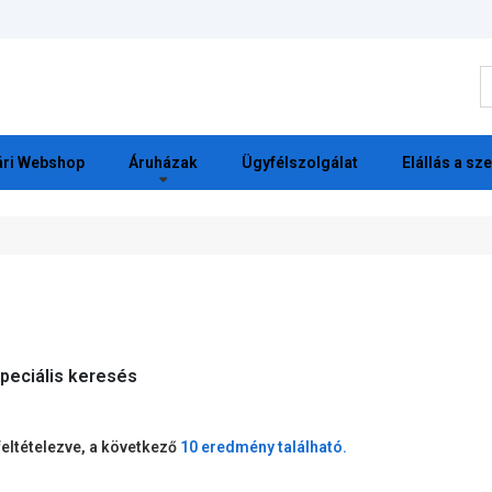
K
ri Webshop
Áruházak
Ügyfélszolgálat
Elállás a sz
peciális keresés
feltételezve, a következő
10 eredmény található.