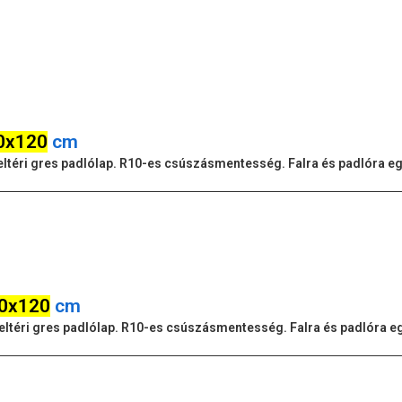
0x120
cm
s beltéri gres padlólap. R10-es csúszásmentesség. Falra és padlóra e
0x120
cm
s beltéri gres padlólap. R10-es csúszásmentesség. Falra és padlóra e