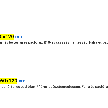
0x120
cm
ültéri és beltéri gres padlólap. R10-es csúszásmentesség. Falra és p
p
60x120
cm
i és beltéri gres padlólap. R10-es csúszásmentesség. Falra és padlór