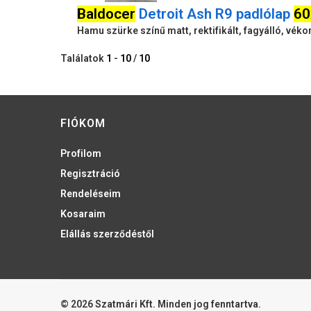
Baldocer
Detroit Ash R9 padlólap
60
Hamu szürke színű matt, rektifikált, fagyálló, vék
Találatok
1
-
10
/
10
FIÓKOM
Profilom
Regisztráció
Rendeléseim
Kosaraim
Elállás szerződéstől
© 2026 Szatmári Kft. Minden jog fenntartva.