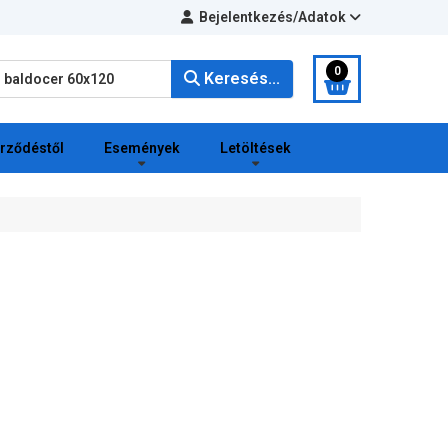
Bejelentkezés/Adatok
eresés...
0
Keresés...
erződéstől
Események
Letöltések